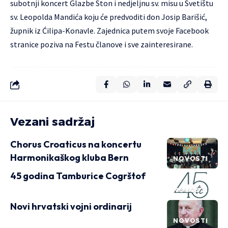
subotnji koncert Glazbe Ston i nedjeljnu sv. misu u Svetištu
sv. Leopolda Mandića
koju će predvoditi don Josip Barišić,
župnik iz Ćilipa-Konavle. Zajednica putem svoje
Facebook
stranice
poziva na Festu članove i sve zainteresirane.
Vezani sadržaj
Chorus Croaticus na koncertu
Harmonikaškog kluba Bern
NOVOSTI
45 godina Tamburice Cogrštof
NOVOSTI
Novi hrvatski vojni ordinarij
NOVOSTI