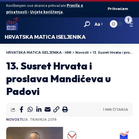
Korištenjem ove stranice prihvaćate
Pravila o
Prihvaćam
privatnosti
i
Uvjete korištenja
.
Open to
Aa
HRVATSKA MATICA ISELJENIKA
HRVATSKA MATICA ISELJENIKA - HMI
>
Novosti
>
13. Susret Hrvata i proslava Mandićeva u Padovi
13. Susret Hrvata i
proslava Mandićeva u
Padovi
1 MIN ČITANJA
NOVOSTI
26. TRAVNJA 2019.