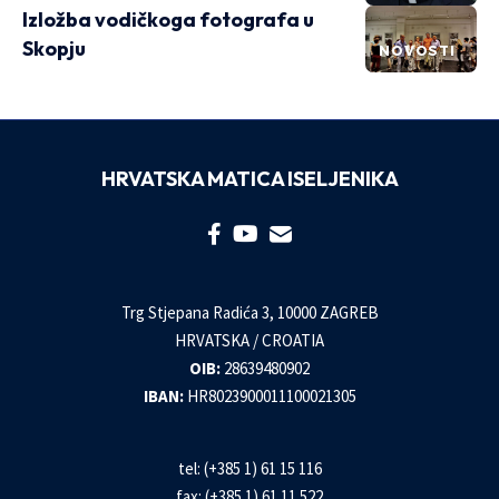
Izložba vodičkoga fotografa u
Skopju
NOVOSTI
HRVATSKA MATICA ISELJENIKA
Trg Stjepana Radića 3, 10000 ZAGREB
HRVATSKA / CROATIA
OIB:
28639480902
IBAN:
HR8023900011100021305
tel: (+385 1) 61 15 116
fax: (+385 1) 61 11 522