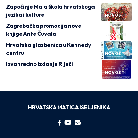
Započinje Mala škola hrvatskoga
jezika i kulture
NOVOSTI
Zagrebačka promocija nove
knjige Ante Čuvala
NOVOSTI
Hrvatska glazbenica u Kennedy
centru
NOVOSTI
Izvanredno izdanje Riječi
NOVOSTI
HRVATSKA MATICA ISELJENIKA