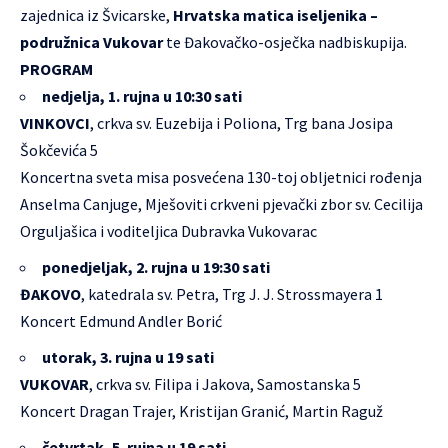
zajednica iz Švicarske,
Hrvatska matica iseljenika –
podružnica Vukovar
te Đakovačko-osječka nadbiskupija.
PROGRAM
nedjelja, 1. rujna u 10:30 sati
VINKOVCI
, crkva sv. Euzebija i Poliona, Trg bana Josipa
Šokčevića 5
Koncertna sveta misa posvećena 130-toj obljetnici rođenja
Anselma Canjuge, Mješoviti crkveni pjevački zbor sv. Cecilija
Orguljašica i voditeljica Dubravka Vukovarac
ponedjeljak, 2. rujna u 19:30 sati
ĐAKOVO
, katedrala sv. Petra, Trg J. J. Strossmayera 1
Koncert Edmund Andler Borić
utorak, 3. rujna u 19 sati
VUKOVAR
, crkva sv. Filipa i Jakova, Samostanska 5
Koncert Dragan Trajer, Kristijan Granić, Martin Raguž
četvrtak, 5. rujna u 19 sati