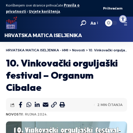
Korištenjem ove stranice prihvaćate
Pravila o
Prihvaćam
privatnosti
i
Uvjete korištenja
.
Open to
Aa
HRVATSKA MATICA ISELJENIKA
HRVATSKA MATICA ISELJENIKA - HMI
>
Novosti
>
10. Vinkovački orguljaški festival – Organum Cibalae
10. Vinkovački orguljaški
festival – Organum
Cibalae
2 MIN ČITANJA
NOVOSTI
1. RUJNA 2024.