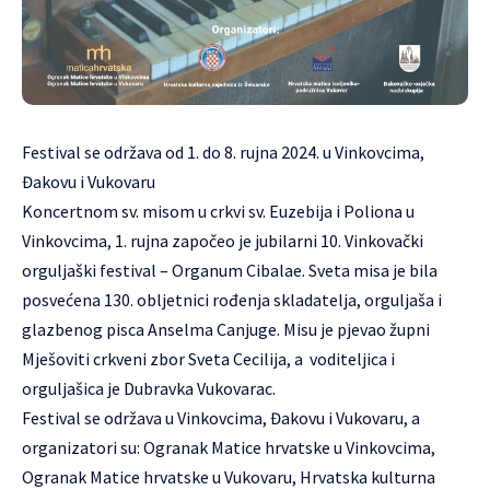
Festival se održava od 1. do 8. rujna 2024. u Vinkovcima,
Đakovu i Vukovaru
Koncertnom sv. misom u crkvi sv. Euzebija i Poliona u
Vinkovcima, 1. rujna započeo je jubilarni 10. Vinkovački
orguljaški festival – Organum Cibalae. Sveta misa je bila
posvećena 130. obljetnici rođenja skladatelja, orguljaša i
glazbenog pisca Anselma Canjuge. Misu je pjevao župni
Mješoviti crkveni zbor Sveta Cecilija, a voditeljica i
orguljašica je Dubravka Vukovarac.
Festival se održava u Vinkovcima, Đakovu i Vukovaru, a
organizatori su: Ogranak Matice hrvatske u Vinkovcima,
Ogranak Matice hrvatske u Vukovaru, Hrvatska kulturna