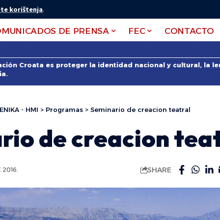
te korištenja
.
OMUNICADOS DE PRENSA
FEC
CONTACTO
ción Croata es proteger la identidad nacional y cultural, la 
ia.
ENIKA - HMI
>
Programas
>
Seminario de creacion teatral
io de creacion tea
SHARE
 2016.