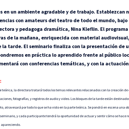
 en un ambiente agradable y de trabajo. Establezcan 
encias con amateurs del teatro de todo el mundo, bajo 
rectora y pedagoga dramática, Nina Kleflin. El programa
ras de la mañana, enriquecida con material audiovisual,
e la tarde. El seminario finaliza con la presentación de 
pondremos en práctica lo aprendido frente al público loc
entará con conferencias temáticas, y con la actuación 
:
e teórica, la directora tratará todos los temas relevantes relaconados con la creación de 
iones, fotografías, y registros de audio y video.
Los bloques de la tarde están destinados
to, atravesará por todo lo que se ha visto en la parte teórica. Se pondrá en escena una o
seminario, y cada participante tendrá la oportunidad de actuar y sentir cómo se hace r
n apareciendo.