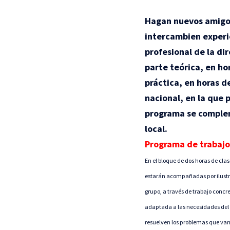
Hagan nuevos amigos
intercambien experi
profesional de la di
parte teórica, en ho
práctica, en horas d
nacional, en la que 
programa se complem
local.
Programa de trabajo
En el bloque de dos horas de clas
estarán acompañadas por ilustrac
grupo, a través de trabajo concre
adaptada a las necesidades del 
resuelven los problemas que va