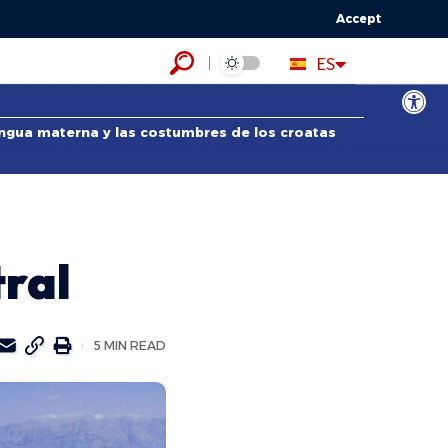
Accept
HR
ES
EN
Abrir bar
lengua materna y las costumbres de los croatas
tral
5 MIN READ