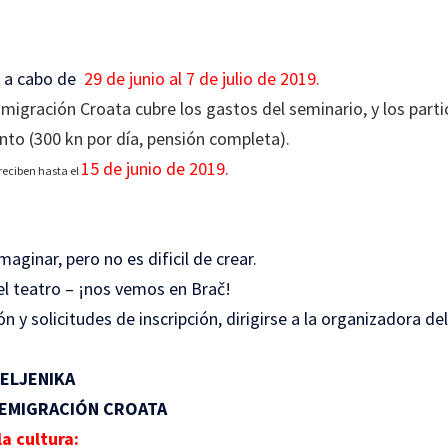
á a cabo de
29 de junio al 7 de julio de 2019
.
Emigración Croata cubre los gastos del seminario, y los part
nto (300 kn por día, pensión completa).
15
de junio de 2019.
 reciben hasta el
imaginar, pero no es dificil de crear.
l teatro – ¡nos vemos en Brač!
 y solicitudes de inscripción, dirigirse a la organizadora de
SELJENIKA
 EMIGRACIÓN CROATA
a cultura: