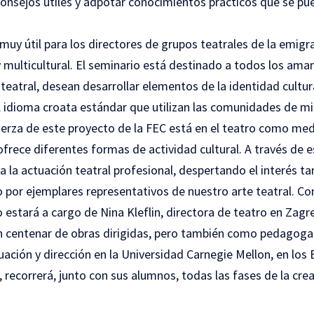
nsejos útiles y adpotar conocimientos prácticos que se pue
 muy útil para los directores de grupos teatrales de la emigr
 multicultural. El seminario está destinado a todos los aman
 teatral, desean desarrollar elementos de la identidad cultur
del idioma croata estándar que utilizan las comunidades de m
erza de este proyecto de la FEC está en el teatro como medi
 ofrece diferentes formas de actividad cultural. A través de 
 la actuación teatral profesional, despertando el interés tan
 por ejemplares representativos de nuestro arte teatral. C
o estará a cargo de Nina Kleflin, directora de teatro en Zag
 centenar de obras dirigidas, pero también como pedagoga 
ación y dirección en la Universidad Carnegie Mellon, en los 
 recorrerá, junto con sus alumnos, todas las fases de la cre