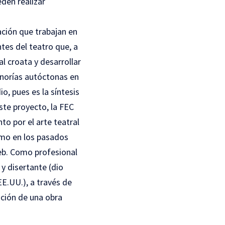
den realizar
ación que trabajan en
tes del teatro que, a
al croata y desarrollar
inorías autóctonas en
o, pues es la síntesis
este proyecto, la FEC
to por el arte teatral
omo en los pasados
reb. Como profesional
y disertante (dio
EE.UU.), a través de
ación de una obra