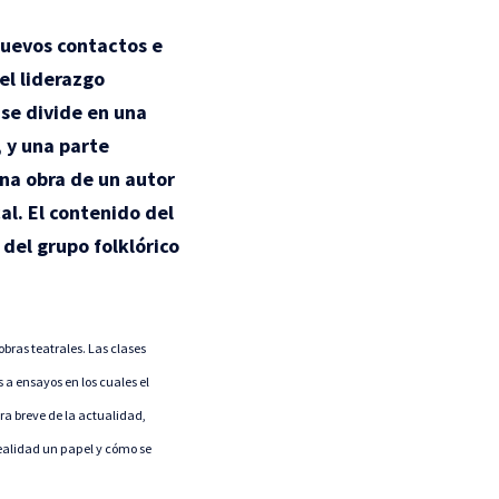
nuevos contactos e
el liderazgo
 se divide en una
 y una parte
una obra de un autor
al. El contenido del
del grupo folklórico
obras teatrales. Las clases
 a ensayos en los cuales el
bra breve de la actualidad,
ealidad un papel y cómo se