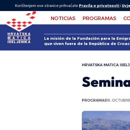
Korištenjem ove stranice prihvaćate
Pravila o privatnosti
i
Uvje
NOTICIAS
PROGRAMAS
C
La misión de la Fundación para la Emigra
que viven fuera de la República de Croac
HRVATSKA MATICA ISELJ
Seminar
PROGRAMAS
16. OCTUBRE