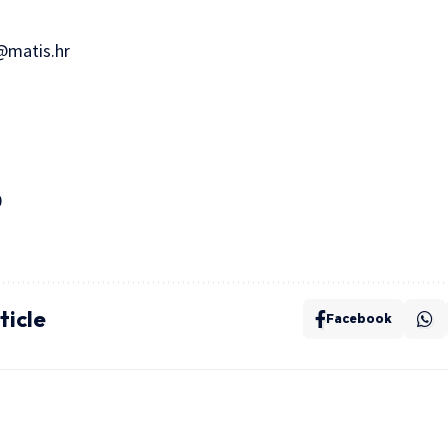
@matis.hr
0
ticle
Facebook