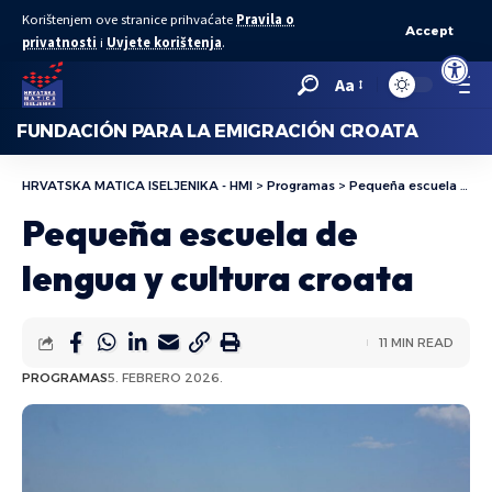
Korištenjem ove stranice prihvaćate
Pravila o
Accept
privatnosti
i
Uvjete korištenja
.
Abrir bar
Aa
FUNDACIÓN PARA LA EMIGRACIÓN CROATA
HRVATSKA MATICA ISELJENIKA - HMI
>
Programas
>
Pequeña escuela de lengua y cultura croata
Pequeña escuela de
lengua y cultura croata
11 MIN READ
PROGRAMAS
5. FEBRERO 2026.