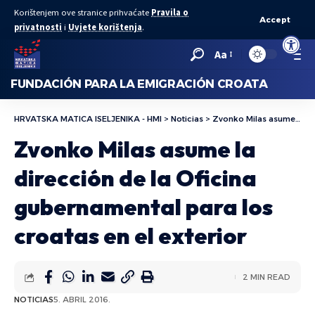
Korištenjem ove stranice prihvaćate
Pravila o
Accept
privatnosti
i
Uvjete korištenja
.
Abrir bar
Aa
FUNDACIÓN PARA LA EMIGRACIÓN CROATA
HRVATSKA MATICA ISELJENIKA - HMI
>
Noticias
>
Zvonko Milas asume la dirección de la Oficina gubernamental para los croatas en el exterior
Zvonko Milas asume la
dirección de la Oficina
gubernamental para los
croatas en el exterior
2 MIN READ
NOTICIAS
5. ABRIL 2016.