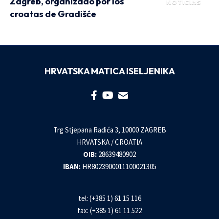
Zagreb, organizado por los
NOTICIAS
croatas de Gradišće
HRVATSKA MATICA ISELJENIKA
Trg Stjepana Radića 3, 10000 ZAGREB
HRVATSKA / CROATIA
OIB:
28639480902
IBAN:
HR8023900011100021305
tel: (+385 1) 61 15 116
fax: (+385 1) 61 11 522