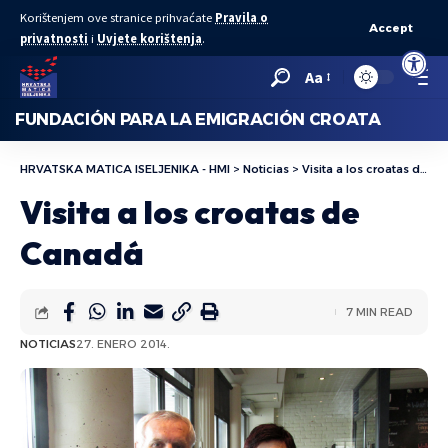
Korištenjem ove stranice prihvaćate
Pravila o
Accept
privatnosti
i
Uvjete korištenja
.
Abrir bar
Aa
FUNDACIÓN PARA LA EMIGRACIÓN CROATA
HRVATSKA MATICA ISELJENIKA - HMI
>
Noticias
>
Visita a los croatas de Canadá
Visita a los croatas de
Canadá
7 MIN READ
NOTICIAS
27. ENERO 2014.