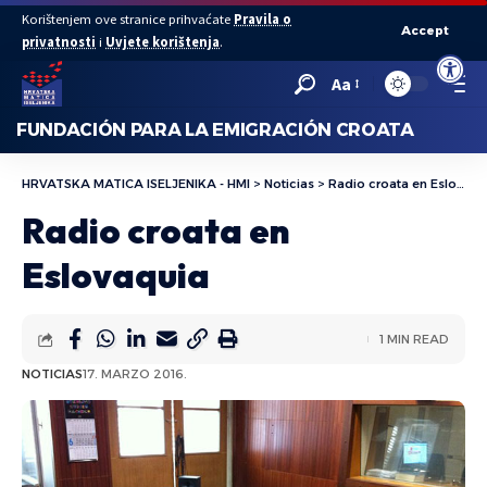
Korištenjem ove stranice prihvaćate
Pravila o
Accept
privatnosti
i
Uvjete korištenja
.
Abrir bar
Aa
FUNDACIÓN PARA LA EMIGRACIÓN CROATA
HRVATSKA MATICA ISELJENIKA - HMI
>
Noticias
>
Radio croata en Eslovaquia
Radio croata en
Eslovaquia
1 MIN READ
NOTICIAS
17. MARZO 2016.