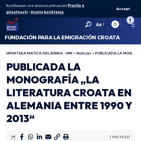
Korištenjem ove stranice prihvaćate
Pravila o
Accept
privatnosti
i
Uvjete korištenja
.
Abrir bar
Aa
FUNDACIÓN PARA LA EMIGRACIÓN CROATA
HRVATSKA MATICA ISELJENIKA - HMI
>
Noticias
>
PUBLICADA LA MONOGRAFÍA „LA LITERATURA CROATA EN ALEMANIA ENTRE 1990 Y 2013“
PUBLICADA LA
MONOGRAFÍA „LA
LITERATURA CROATA EN
ALEMANIA ENTRE 1990 Y
2013“
3 MIN READ