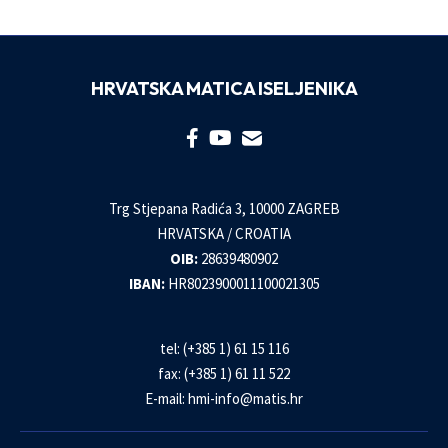
HRVATSKA MATICA ISELJENIKA
Trg Stjepana Radića 3, 10000 ZAGREB
HRVATSKA / CROATIA
OIB:
28639480902
IBAN:
HR8023900011100021305
tel: (+385 1) 61 15 116
fax: (+385 1) 61 11 522
E-mail:
hmi-info@matis.hr