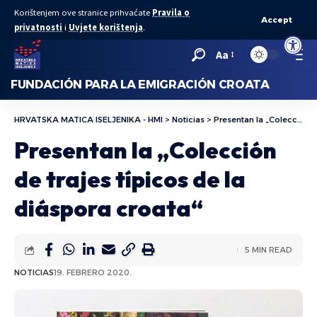
Korištenjem ove stranice prihvaćate
Pravila o
Accept
privatnosti
i
Uvjete korištenja
.
Abrir bar
Aa
FUNDACIÓN PARA LA EMIGRACIÓN CROATA
HRVATSKA MATICA ISELJENIKA - HMI
>
Noticias
>
Presentan la „Colección de trajes típicos de la diáspora croata“
Presentan la „Colección
de trajes típicos de la
diáspora croata“
5 MIN READ
NOTICIAS
19. FEBRERO 2020.