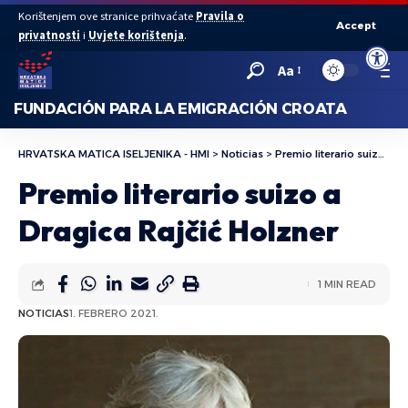
Korištenjem ove stranice prihvaćate
Pravila o
Accept
privatnosti
i
Uvjete korištenja
.
Abrir bar
Aa
FUNDACIÓN PARA LA EMIGRACIÓN CROATA
HRVATSKA MATICA ISELJENIKA - HMI
>
Noticias
>
Premio literario suizo a Dragica Rajčić Holzner
Premio literario suizo a
Dragica Rajčić Holzner
1 MIN READ
NOTICIAS
1. FEBRERO 2021.