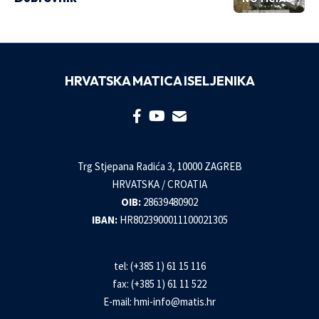
HRVATSKA MATICA ISELJENIKA
Trg Stjepana Radića 3, 10000 ZAGREB
HRVATSKA / CROATIA
OIB:
28639480902
IBAN:
HR8023900011100021305
tel: (+385 1) 61 15 116
fax: (+385 1) 61 11 522
E-mail:
hmi-info@matis.hr