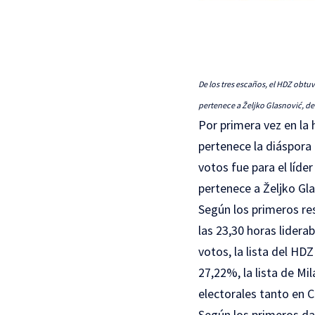
De los tres escaños, el HDZ obtuvo
pertenece a Željko Glasnović, de 
Por primera vez en la 
pertenece la diáspora
votos fue para el líder
pertenece a Željko Glas
Según los primeros re
las 23,30 horas liderab
votos, la lista del HD
27,22%, la lista de Mi
electorales tanto en C
Según los primeros da