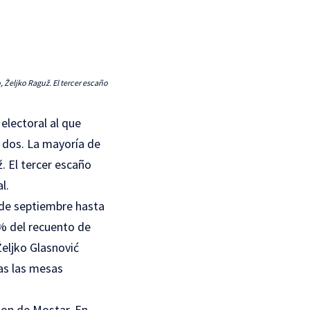
o, Željko Raguž. El tercer escaño
 electoral al que
o dos. La mayoría de
ž. El tercer escaño
l.
 de septiembre hasta
,8% del recuento de
Željko Glasnović
das las mesas
son de Mostar. En