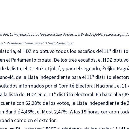
 dos. La mayoría de votos fue para el líder de la lista, el Dr. Božo Ljubić, y para el segund
la Lista Independiente para el 11° distrito electoral.
historia, el HDZ no obtuvo todos los escaños del 11° distrito
 en el Parlamento croata. De los tres escaños, el HDZ obtuv
 de la lista, el Dr. Božo Ljubić, y para el segundo, Željko Ragu
nović, de la Lista Independiente para el 11° distrito electora
sultados informados por el Comité Electoral Nacional, el 11
a la lista del HDZ en el 11° distrito electoral. En base al 67
Z cuenta con 62,28% de los votos, la Lista Independiente de 
lan Bandić 4,46%, el Most 2,47%. A las 19 horas cerraron to
roacia como en el exterior.
tos, en BiH votaron 15807 ciudadanos, de los cuales 11441 