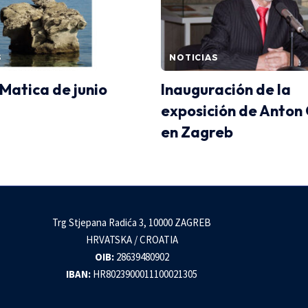
S
NOTICIAS
 Matica de junio
Inauguración de la
exposición de Anton 
en Zagreb
Trg Stjepana Radića 3, 10000 ZAGREB
HRVATSKA / CROATIA
OIB:
28639480902
IBAN:
HR8023900011100021305