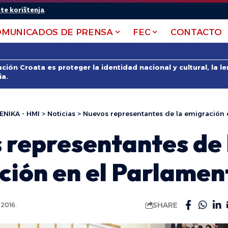
te korištenja
.
OMUNICADOS DE PRENSA
FEC
CONTACTO
ción Croata es proteger la identidad nacional y cultural, la 
ia.
ENIKA - HMI
>
Noticias
>
Nuevos representantes de la emigración 
 representantes de 
ción en el Parlamen
SHARE
2016.