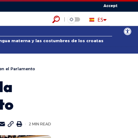
Accept
HR
ES
EN
Abrir bar
lengua materna y las costumbres de los croatas
en el Parlamento
la
to
2 MIN READ