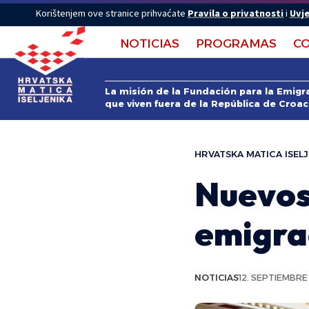
Korištenjem ove stranice prihvaćate
Pravila o privatnosti
i
Uvje
NOTICIAS
PROGRAMAS
C
La misión de la Fundación para la Emigra
que viven fuera de la República de Croac
HRVATSKA MATICA ISELJ
Nuevos
emigra
NOTICIAS
12. SEPTIEMBRE 