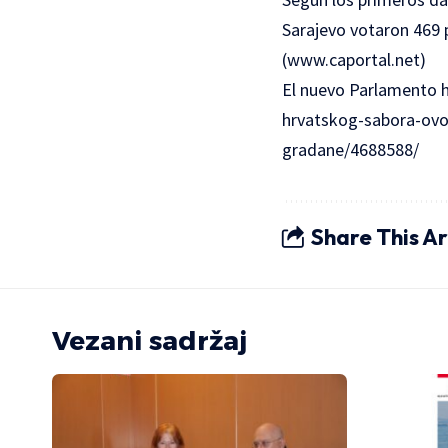
Sarajevo votaron 469 
(
www.caportal.net
)
El nuevo Parlamento
hrvatskog-sabora-ovo-
gradane/4688588/
Share This Ar
Vezani sadržaj