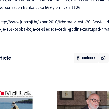
personas, en Banka Luka 669 y en Tuzla 1126.
http://www.jutarnji.hr/izbori2016/izborne-vijesti-2016/svi-lj
je-151-osoba-koja-ce-sljedece-cetiri-godine-zastupati-hrv
ticle
Facebook