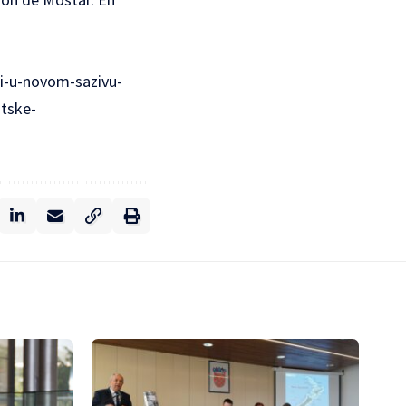
udi-u-novom-sazivu-
atske-