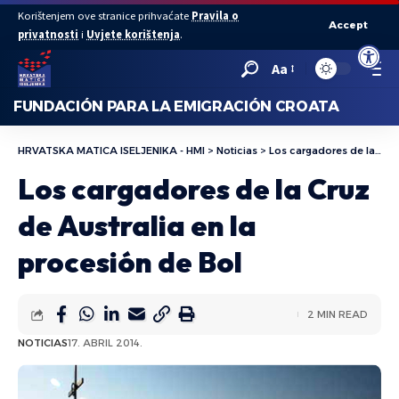
Korištenjem ove stranice prihvaćate
Pravila o
Accept
privatnosti
i
Uvjete korištenja
.
Abrir bar
Aa
FUNDACIÓN PARA LA EMIGRACIÓN CROATA
HRVATSKA MATICA ISELJENIKA - HMI
>
Noticias
>
Los cargadores de la Cruz de Australia en la procesión de Bol
Los cargadores de la Cruz
de Australia en la
procesión de Bol
2 MIN READ
NOTICIAS
17. ABRIL 2014.