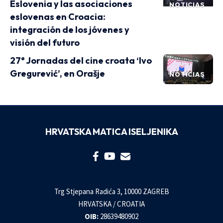
Eslovenia y las asociaciones
NOTICIAS
eslovenas en Croacia:
integración de los jóvenes y
visión del futuro
27° Jornadas del cine croata ‘Ivo
Gregurević’, en Orašje
NOTICIAS
HRVATSKA MATICA ISELJENIKA
Trg Stjepana Radića 3, 10000 ZAGREB
HRVATSKA / CROATIA
OIB:
28639480902