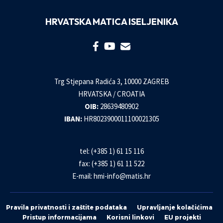
HRVATSKA MATICA ISELJENIKA
Trg Stjepana Radića 3, 10000 ZAGREB
HRVATSKA / CROATIA
OIB:
28639480902
IBAN:
HR8023900011100021305
tel: (+385 1) 61 15 116
fax: (+385 1) 61 11 522
E-mail:
hmi-info@matis.hr
Pravila privatnosti i zaštite podataka
Upravljanje kolačićima
Pristup informacijama
Korisni linkovi
EU projekti