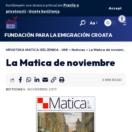
Korištenjem ove stranice prihvaćate
Pravila o
Accept
privatnosti
i
Uvjete korištenja
.
Abrir bar
Aa
FUNDACIÓN PARA LA EMIGRACIÓN CROATA
HRVATSKA MATICA ISELJENIKA - HMI
>
Noticias
>
La Matica de noviembre
La Matica de noviembre
3 MIN READ
NOTICIAS
14. NOVIEMBRE 2017.