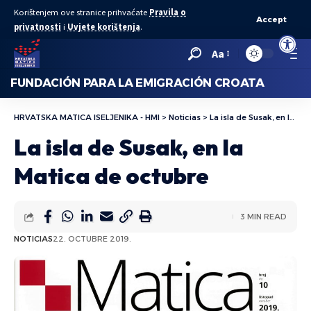
Korištenjem ove stranice prihvaćate
Pravila o
Accept
privatnosti
i
Uvjete korištenja
.
Abrir bar
Aa
FUNDACIÓN PARA LA EMIGRACIÓN CROATA
HRVATSKA MATICA ISELJENIKA - HMI
>
Noticias
>
La isla de Susak, en la Matica de octubre
La isla de Susak, en la
Matica de octubre
3 MIN READ
NOTICIAS
22. OCTUBRE 2019.