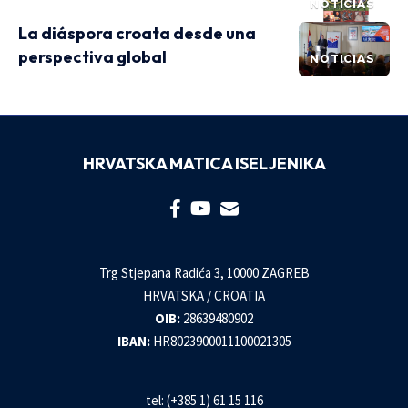
NOTICIAS
La diáspora croata desde una
perspectiva global
NOTICIAS
HRVATSKA MATICA ISELJENIKA
Trg Stjepana Radića 3, 10000 ZAGREB
HRVATSKA / CROATIA
OIB:
28639480902
IBAN:
HR8023900011100021305
tel: (+385 1) 61 15 116