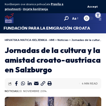
Korištenjem ove stranice prihvaćate
Pravila o
Accept
privatnosti
i
Uvjete korištenja
.
Abrir bar
Aa
FUNDACIÓN PARA LA EMIGRACIÓN CROATA
HRVATSKA MATICA ISELJENIKA - HMI
>
Noticias
>
Jornadas de la cultura y la amistad croato-austríaca en Salzburgo
Jornadas de la cultura y la
amistad croato-austríaca
en Salzburgo
4 MIN READ
NOTICIAS
20. NOVIEMBRE 2014.