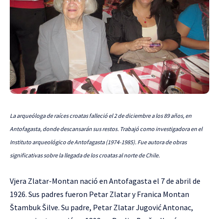
La arqueóloga de raíces croatas falleció el 2 de diciembre a los 89 años, en
Antofagasta, donde descansarán sus restos. Trabajó como investigadora en el
Instituto arqueológico de Antofagasta (1974-1985). Fue autora de obras
significativas sobre la llegada de los croatas al norte de Chile.
Vjera Zlatar-Montan nació en Antofagasta el 7 de abril de
1926. Sus padres fueron Petar Zlatar y Franica Montan
Štambuk Šilve. Su padre, Petar Zlatar Jugović Antonac,