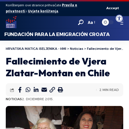
Korištenjem ove stranice prihvaćate
Pravila o
Accept
privatnosti
i
Uvjete korištenja
.
Abrir bar
Aa
FUNDACIÓN PARA LA EMIGRACIÓN CROATA
HRVATSKA MATICA ISELJENIKA - HMI
>
Noticias
>
Fallecimiento de Vjera Zlatar-Montan en Chile
Fallecimiento de Vjera
Zlatar-Montan en Chile
2 MIN READ
NOTICIAS
2. DICIEMBRE 2015.