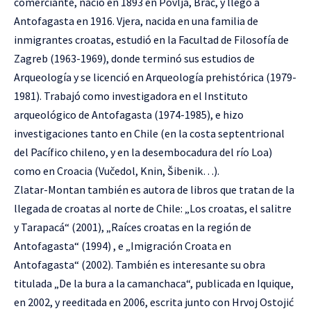
comerciante, nació en 1893 en Povlja, Brač, y llegó a
Antofagasta en 1916. Vjera, nacida en una familia de
inmigrantes croatas, estudió en la Facultad de Filosofía de
Zagreb (1963-1969), donde terminó sus estudios de
Arqueología y se licenció en Arqueología prehistórica (1979-
1981). Trabajó como investigadora en el Instituto
arqueológico de Antofagasta (1974-1985), e hizo
investigaciones tanto en Chile (en la costa septentrional
del Pacífico chileno, y en la desembocadura del río Loa)
como en Croacia (Vučedol, Knin, Šibenik…).
Zlatar-Montan también es autora de libros que tratan de la
llegada de croatas al norte de Chile: „Los croatas, el salitre
y Tarapacá“ (2001), „Raíces croatas en la región de
Antofagasta“ (1994) , e „Imigración Croata en
Antofagasta“ (2002). También es interesante su obra
titulada „De la bura a la camanchaca“, publicada en Iquique,
en 2002, y reeditada en 2006, escrita junto con Hrvoj Ostojić