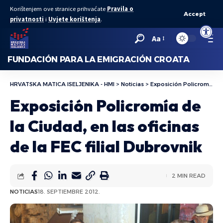
Korištenjem ove stranice prihvaćate
Pravila o
Accept
privatnosti
i
Uvjete korištenja
.
Abrir bar
Aa
FUNDACIÓN PARA LA EMIGRACIÓN CROATA
HRVATSKA MATICA ISELJENIKA - HMI
>
Noticias
>
Exposición Policromía de la Ciudad, en las oficinas de la FEC filial Dubrovnik
Exposición Policromía de
la Ciudad, en las oficinas
de la FEC filial Dubrovnik
2 MIN READ
NOTICIAS
18. SEPTIEMBRE 2012.