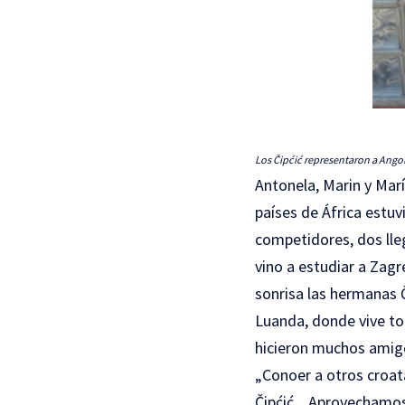
Los Čipćić representaron a Ango
Antonela, Marin y Mar
países de África estuv
competidores, dos lle
vino a estudiar a Zagr
sonrisa las hermanas Č
Luanda, donde vive to
hicieron muchos amig
„Conoer a otros croat
Čipćić. „Aprovechamos