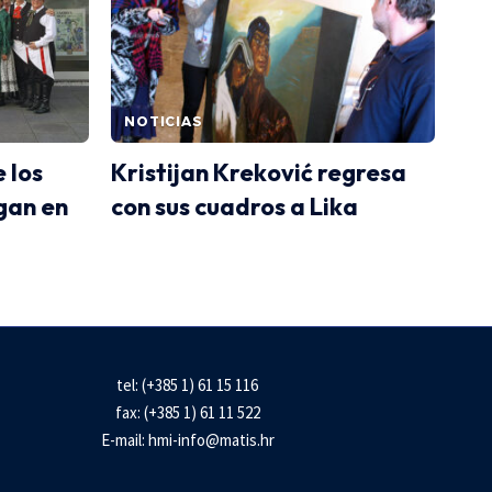
NOTICIAS
e los
Kristijan Kreković regresa
igan en
con sus cuadros a Lika
tel: (+385 1) 61 15 116
fax: (+385 1) 61 11 522
E-mail:
hmi-info@matis.hr