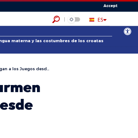
Accept
HR
ES
EN
Abrir bar
lengua materna y las costumbres de los croatas
a los Juegos desde África
Carmen
desde