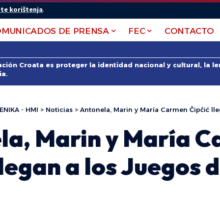
te korištenja
.
OMUNICADOS DE PRENSA
FEC
CONTACTO
ción Croata es proteger la identidad nacional y cultural, la 
ia.
ENIKA - HMI
>
Noticias
>
Antonela, Marin y María Carmen Čipčić llegan 
la, Marin y María 
llegan a los Juegos 