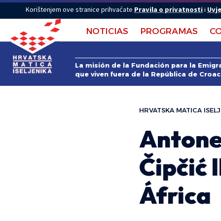
Korištenjem ove stranice prihvaćate
Pravila o privatnosti
i
Uvje
NOTICIAS
PROGRAMAS
C
La misión de la Fundación para la Emigra
que viven fuera de la República de Croac
HRVATSKA MATICA ISELJ
Antone
Čipčić 
África