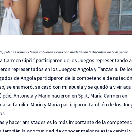
la, y María Carmen y
Marin volvieron a casa con medallas en la disciplina de
50m pecho.
ía Carmen Čipčić participaron de los Juegos representando a
ieron representados en los Juegos: Angola y Tanzania. De lo
gados de Angola participaron de la competencia de natación
eb, se enamoró, se casó con mi abuela y se quedó a vivir aqu
ipćić. Antonela y Marin nacieron en Split, María Carmen en
da su familia. Marin y María participaron también de los Ju
os.
as y hacer amistades es lo más importante de la competenci
 también la oportunidad de conocer mejor nuestra capital y