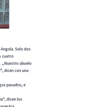
 Angola. Solo dos
s cuatro
. „Nuestro abuelo
í“, dicen con una
egos pasados, e
a“, dicen los
 nuestra