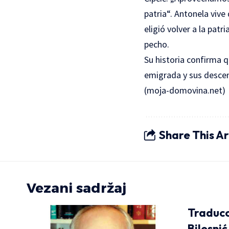
patria“. Antonela vive
eligió volver a la pat
pecho.
Su historia confirma q
emigrada y sus desce
(
moja-domovina.net
)
Share This Ar
Vezani sadržaj
Traducc
Bilosnić