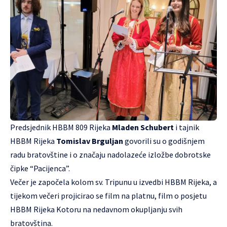
Predsjednik HBBM 809 Rijeka
Mladen Schubert
i tajnik
HBBM Rijeka
Tomislav Brguljan
govorili su o godišnjem
radu bratovštine i o značaju nadolazeće izložbe dobrotske
čipke “Pacijenca”.
Večer je započela kolom sv. Tripunu u izvedbi HBBM Rijeka, a
tijekom večeri projicirao se film na platnu, film o posjetu
HBBM Rijeka Kotoru na nedavnom okupljanju svih
bratovština.