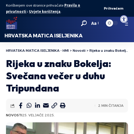
Korištenjem ove stranice prihvaćate
Pravila o
Prihvaćam
privatnosti
i
Uvjete korištenja
.
Open to
Aa
HRVATSKA MATICA ISELJENIKA
HRVATSKA MATICA ISELJENIKA - HMI
>
Novosti
>
Rijeka u znaku Bokelja: Svečana večer u duhu Tripundana
Rijeka u znaku Bokelja:
Svečana večer u duhu
Tripundana
2 MIN ČITANJA
NOVOSTI
25. VELJAČE 2025.