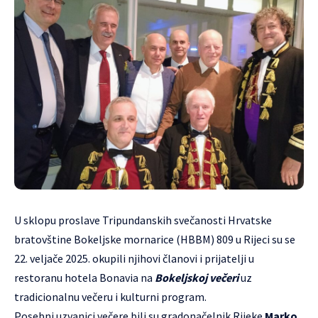
U sklopu proslave Tripundanskih svečanosti Hrvatske
bratovštine Bokeljske mornarice (HBBM) 809 u Rijeci su se
22. veljače 2025. okupili njihovi članovi i prijatelji u
restoranu hotela Bonavia na
Bokeljskoj večeri
uz
tradicionalnu večeru i kulturni program.
Posebni uzvanici večere bili su gradonačelnik Rijeke
Marko