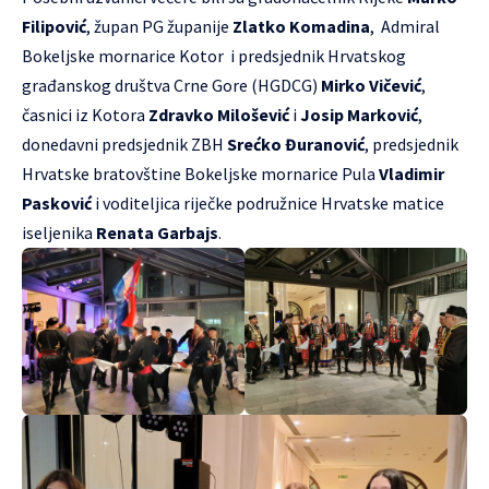
Filipović
, župan PG županije
Zlatko Komadina
, Admiral
Bokeljske mornarice Kotor i predsjednik Hrvatskog
građanskog društva Crne Gore (HGDCG)
Mirko Vičević
,
časnici iz Kotora
Zdravko Milošević
i
Josip Marković
,
donedavni predsjednik ZBH
Srećko Đuranović
, predsjednik
Hrvatske bratovštine Bokeljske mornarice Pula
Vladimir
Pasković
i voditeljica riječke podružnice Hrvatske matice
iseljenika
Renata Garbajs
.