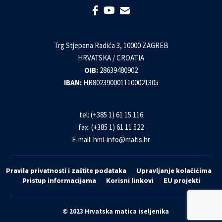
Trg Stjepana Radića 3, 10000 ZAGREB
HRVATSKA / CROATIA
OIB:
28639480902
IBAN:
HR8023900011100021305
tel: (+385 1) 61 15 116
fax: (+385 1) 61 11 522
E-mail:
hmi-info@matis.hr
Pravila privatnosti i zaštite podataka
Upravljanje kolačićima
Pristup informacijama
Korisni linkovi
EU projekti
© 2023 Hrvatska matica iseljenika