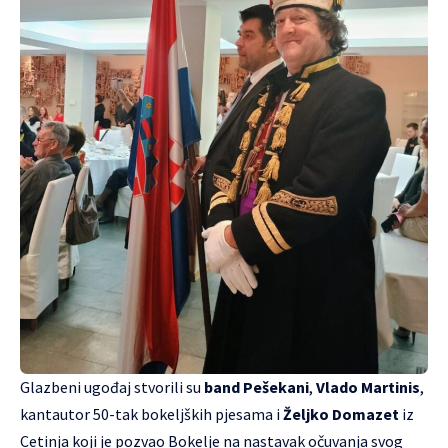
Glazbeni ugođaj stvorili su
band Pešekani
,
Vlado Martinis
,
kantautor 50-tak bokeljških pjesama i
Željko Domazet
iz
Cetinja koji je pozvao Bokelje na nastavak očuvanja svog