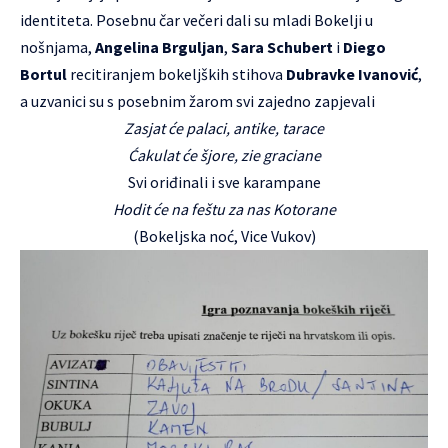
identiteta. Posebnu čar večeri dali su mladi Bokelji u
nošnjama,
Angelina Brguljan
,
Sara Schubert
i
Diego
Bortul
recitiranjem bokeljških stihova
Dubravke Ivanović
,
a uzvanici su s posebnim žarom svi zajedno zapjevali
Zasjat će palaci, antike, tarace
Ćakulat će šjore, zie graciane
Svi oriđinali i sve karampane
Hodit će na feštu za nas Kotorane
(Bokeljska noć, Vice Vukov)