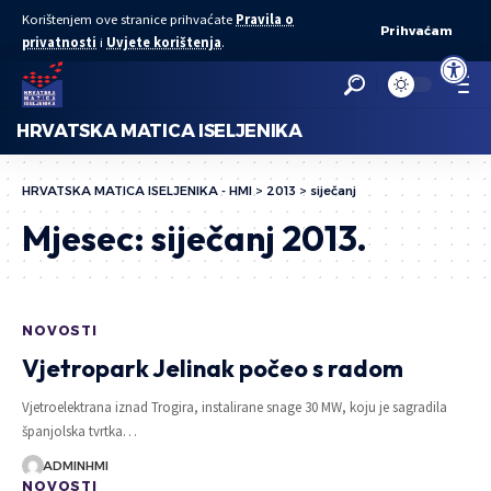
Korištenjem ove stranice prihvaćate
Pravila o
Prihvaćam
privatnosti
i
Uvjete korištenja
.
Open to
HRVATSKA MATICA ISELJENIKA
HRVATSKA MATICA ISELJENIKA - HMI
>
2013
>
siječanj
Mjesec:
siječanj 2013.
NOVOSTI
Vjetropark Jelinak počeo s radom
Vjetroelektrana iznad Trogira, instalirane snage 30 MW, koju je sagradila
španjolska tvrtka…
ADMINHMI
NOVOSTI