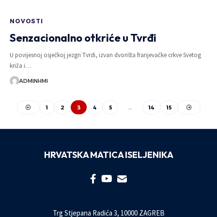
NOVOSTI
Senzacionalno otkriće u Tvrđi
U povijesnoj osječkoj jezgri Tvrđi, izvan dvorišta franjevačke crkve Svetog
križa i…
ADMINHMI
1
2
3
4
5
…
14
15
HRVATSKA MATICA ISELJENIKA
Trg Stjepana Radića 3, 10000 ZAGREB