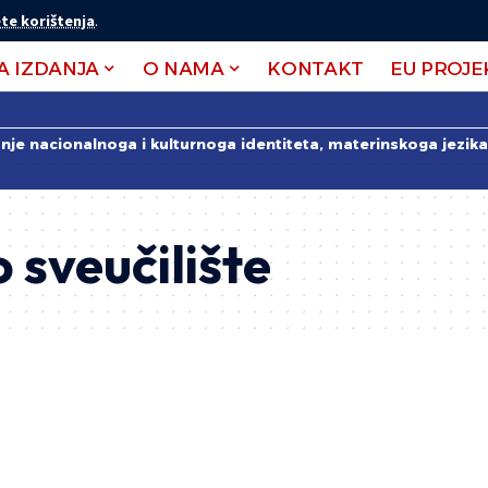
te korištenja
.
A IZDANJA
O NAMA
KONTAKT
EU PROJE
anje nacionalnoga i kulturnoga identiteta, materinskoga jezika 
 sveučilište