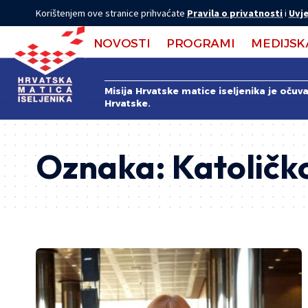
Korištenjem ove stranice prihvaćate
Pravila o privatnosti
i
Uvje
NOVOSTI
PROGRAMI
MEDIJSK
Misija Hrvatske matice iseljenika je očuv
Hrvatske.
Oznaka:
Katoličko