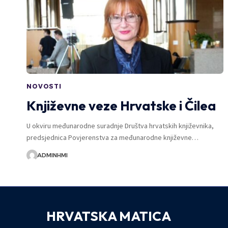
NOVOSTI
Književne veze Hrvatske i Čilea
U okviru međunarodne suradnje Društva hrvatskih književnika,
predsjednica Povjerenstva za međunarodne književne…
ADMINHMI
HRVATSKA MATICA