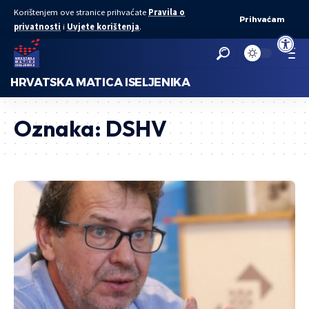
Korištenjem ove stranice prihvaćate
Pravila o
Prihvaćam
privatnosti
i
Uvjete korištenja
.
Open to
HRVATSKA MATICA ISELJENIKA
Oznaka:
DSHV