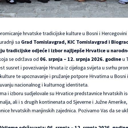
romicanje hrvatske tradicijske kulture u Bosni i Hercegovini
uradnji sa
Grad Tomislavgrad, KIC Tomislavgrad i Biogra
ju tradicijske odjeće i izbor najljepše Hrvatice u narodn
oja se održava od
06. srpnja – 12. srpnja 2026. godine
u T
st susret i povezivanje Hrvata iz cijeloga svijeta u svrhu pr
 kulture te upoznavanje i pružanje potpore Hrvatima u Bosni 
čuvanju nacionalnog i kulturnog identiteta.
a i izboru sudjelovale su Hrvatice predstavnice hrvatskih ise
malja, ali i s drugih kontinenata od Sjeverne i Južne Amerike,
nice hrvatskih manjinskih zajednica. Pozivamo Vas da se uklj
Vrijeme održavanja: 06. srpnja – 12. srpnja 2026. godin