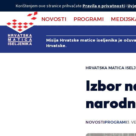
Korištenjem ove stranice prihvaćate
Pravila o privatnosti
i
Uvje
NOVOSTI
PROGRAMI
MEDIJSK
Misija Hrvatske matice iseljenika je očuv
Hrvatske.
HRVATSKA MATICA ISELJ
Izbor n
narodno
NOVOSTI
PROGRAMI
3. V