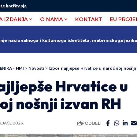
te korištenja
.
A IZDANJA
O NAMA
KONTAKT
EU PROJE
anje nacionalnoga i kulturnoga identiteta, materinskoga jezika 
ENIKA - HMI
>
Novosti
>
Izbor najljepše Hrvatice u narodnoj nošnji
ajljepše Hrvatice u
j nošnji izvan RH
PODIJELI
ELJAČE 2026.