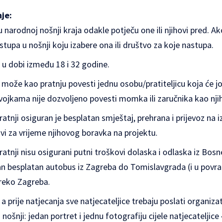
nje:
 narodnoj nošnji kraja odakle potječu one ili njihovi pred. A
stupa u nošnji koju izabere ona ili društvo za koje nastupa.
 u dobi između 18 i 32 godine.
a može kao pratnju povesti jednu osobu/pratiteljicu koja će j
jevojkama nije dozvoljeno povesti momka ili zaručnika kao nji
ratnji osiguran je besplatan smještaj, prehrana i prijevoz na iz
ovi za vrijeme njihovog boravka na projektu.
ratnji nisu osigurani putni troškovi dolaska i odlaska iz Bos
an besplatan autobus iz Zagreba do Tomislavgrada (i u povra
preko Zagreba.
 a prije natjecanja sve natjecateljice trebaju poslati organiza
nošnji: jedan portret i jednu fotografiju cijele natjecateljice