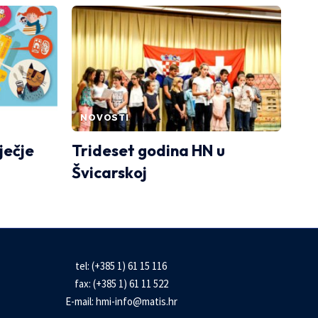
NOVOSTI
ječje
Trideset godina HN u
Švicarskoj
tel: (+385 1) 61 15 116
fax: (+385 1) 61 11 522
E-mail:
hmi-info@matis.hr