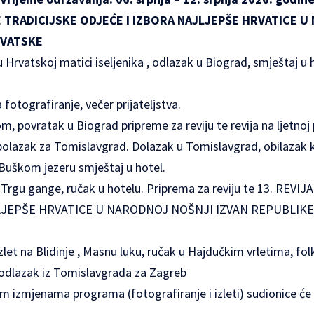
 TRADICIJSKE ODJEĆE I IZBORA NAJLJEPŠE HRVATICE 
RVATSKE
u Hrvatskoj matici iseljenika , odlazak u Biograd, smještaj u 
 fotografiranje, večer prijateljstva.
om, povratak u Biograd pripreme za reviju te revija na ljetnoj 
 polazak za Tomislavgrad. Dolazak u Tomislavgrad, obilazak
 Buškom jezeru smještaj u hotel.
 Trgu gange, ručak u hotelu. Priprema za reviju te 13. REVI
LJEPŠE HRVATICE U NARODNOJ NOŠNJI IZVAN REPUBLIKE
zlet na Blidinje , Masnu luku, ručak u Hajdučkim vrletima, fol
 odlazak iz Tomislavgrada za Zagreb
 izmjenama programa (fotografiranje i izleti) sudionice će n