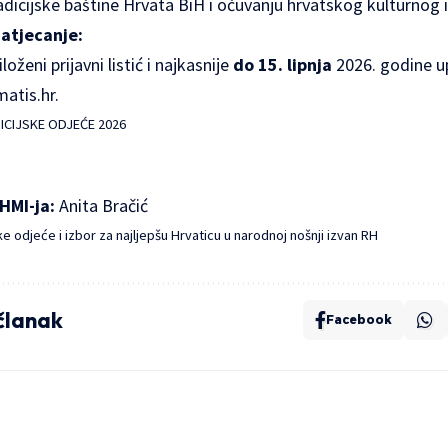
dicijske baštine Hrvata BiH i očuvanju hrvatskog kulturnog 
natjecanje:
loženi prijavni listić i najkasnije
do 15. lipnja
2026. godine up
atis.hr.
ICIJSKE ODJEĆE 2026
HMI-ja:
Anita Bračić
ske odjeće i izbor za najljepšu Hrvaticu u narodnoj nošnji izvan RH
 članak
Facebook