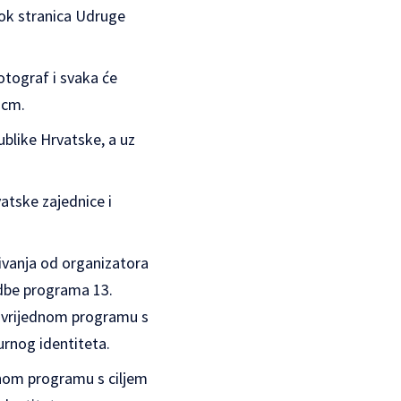
ook stranica Udruge
otograf i svaka će
 cm.
blike Hrvatske, a uz
atske zajednice i
živanja od organizatora
edbe programa 13.
m vrijednom programu s
urnog identiteta.
dnom programu s ciljem