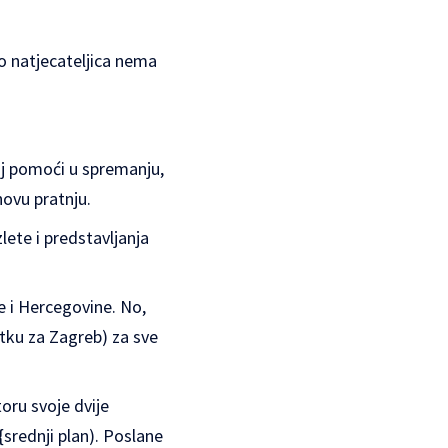
ko natjecateljica nema
oj pomoći u spremanju,
hovu pratnju.
lete i predstavljanja
ne i Hercegovine. No,
tku za Zagreb) za sve
toru svoje dvije
 {srednji plan). Poslane