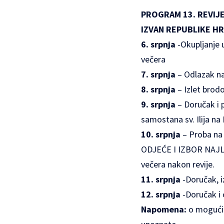
PROGRAM 13. REVIJE
IZVAN REPUBLIKE H
6.
srpnja
-Okupljanje 
večera
7. srpnja
– Odlazak na
8. srpnja
– Izlet brod
9.
srpnja
– Doručak i
samostana sv. Ilija na
10.
srpnja
– Proba na
ODJEĆE I IZBOR NAJ
večera nakon revije.
11.
srpnja
-Doručak, i
12.
srpnja
-Doručak i
Napomena:
o mogućim