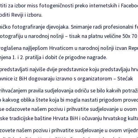
stiti za izbor miss fotogeničnosti preko internetskih i Faceb
iti Reviji i izboru.
ičko fotografiranje djevojaka. Snimanje radi profesionalni f
otografiju u narodnoj nošnji – tisak na platnu veličine 50x 70
proglašena najljepšom Hrvaticom u narodnoj nošnji izvan Repu
njena 1. i 2. pratilja i dobit će prigodne nagrade.
edstavljati najviše dvije predstavnice koju predstavljaju hrv
tavnice iz BiH dogovaraju izravno s organizatorom – Stećak
prihvaćanjem pravila sudjelovanja odriču se bilo kakvih potra
o kakvog oblika štete koja bi mogla nastati prigodom prov
se odazovete našem pozivu i prihvatite sudjelovanje u ovo
ske tradicijske baštine Hrvata BiH i očuvanju hrvatskog kult
ovete našem pozivu i prihvatite sudjelovanje u ovom vrije