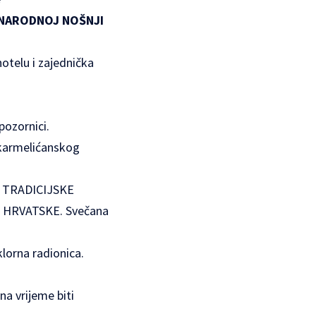
U NARODNOJ NOŠNJI
hotelu i zajednička
pozornici.
 karmelićanskog
JA TRADICIJSKE
 HRVATSKE. Svečana
klorna radionica.
a vrijeme biti