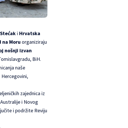
Stećak
i
Hrvatska
d na Moru
organiziraju
oj nošnji izvan
omislavgradu, BiH.
omicanja naše
i Hercegovini,
ljeničkih zajednica iz
 Australije i Novog
učite i podržite Reviju
e