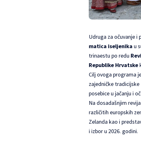
Udruga za očuvanje i p
matica iseljenika
u s
trinaestu po redu
Revi
Republike Hrvatske
k
Cilj ovoga programa je
zajedničke tradicijske
posebice u jačanju i o
Na dosadašnjim revijam
različitih europskih ze
Zelanda kao i predstav
i izbor u 2026. godini.