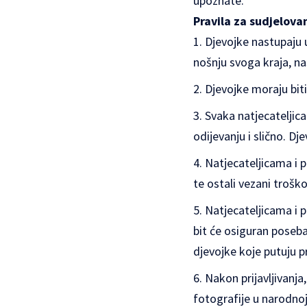
upoznate.
Pravila za sudjelova
Djevojke nastupaju u
nošnju svoga kraja, na
Djevojke moraju biti
Svaka natjecateljic
odijevanju i slično. D
Natjecateljicama i p
te ostali vezani trošk
Natjecateljicama i p
bit će osiguran poseb
djevojke koje putuju 
Nakon prijavljivanja,
fotografije u narodnoj 