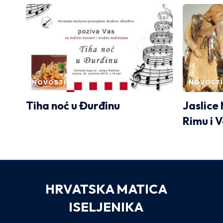
NOVOSTI
NOVOSTI
Tiha noć u Đurđinu
Jaslice
Rimu i 
HRVATSKA MATICA
ISELJENIKA