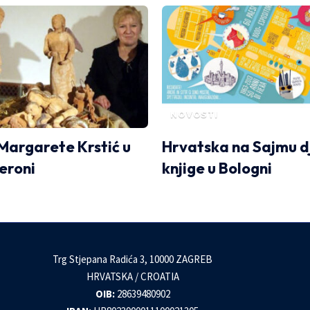
NOVOSTI
 Margarete Krstić u
Hrvatska na Sajmu d
Veroni
knjige u Bologni
Trg Stjepana Radića 3, 10000 ZAGREB
HRVATSKA / CROATIA
OIB:
28639480902