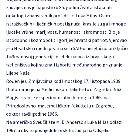
zauvijek nas je napustio u 85. godini života istaknuti
onkolog i znanstvenik prof. dr. sc. Luka Milas. Osim
istraživačkih i liječničkih postignuća, krasile su ga i mnoge
ljudske vrline: marljivost, humanost i skromnost. Bio je
istodobno i kozmopolit i gorljivi hrvatski patriot. Vjerovao
je u Hrvatsku i među prvima se u SAD-u nesebično priključio
Tuđmanovoj generaciji intelektualaca iz hrvatskoga
iseljeništva koji su znali izboriti međunarodno priznanje
Lijepe Naše.
Rođen je u Zmijavcima kod Imotskog 17. listopada 1939.
Diplomirao je na Medicinskom fakultetu u Zagrebu 1963.
Magistrirao je eksperimentalnu biologiju 1965. na
Prirodoslovno-matematičkom fakultetu u Zagrebu,
doktoriravši godine 1966.
Na američko Sveučilište M. D. Anderson Luka Milas odlazi
1967. u okviru poslijedoktorskih studija na Odsjeku