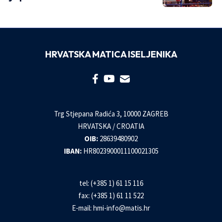
HRVATSKA MATICA ISELJENIKA
Trg Stjepana Radića 3, 10000 ZAGREB
HRVATSKA / CROATIA
OIB:
28639480902
IBAN:
HR8023900011100021305
tel: (+385 1) 61 15 116
fax: (+385 1) 61 11 522
E-mail:
hmi-info@matis.hr