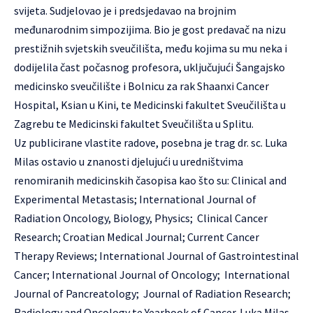
svijeta. Sudjelovao je i predsjedavao na brojnim
međunarodnim simpozijima. Bio je gost predavač na nizu
prestižnih svjetskih sveučilišta, među kojima su mu neka i
dodijelila čast počasnog profesora, uključujući Šangajsko
medicinsko sveučilište i Bolnicu za rak Shaanxi Cancer
Hospital, Ksian u Kini, te Medicinski fakultet Sveučilišta u
Zagrebu te Medicinski fakultet Sveučilišta u Splitu.
Uz publicirane vlastite radove, posebna je trag dr. sc. Luka
Milas ostavio u znanosti djelujući u uredništvima
renomiranih medicinskih časopisa kao što su: Clinical and
Experimental Metastasis; International Journal of
Radiation Oncology, Biology, Physics; Clinical Cancer
Research; Croatian Medical Journal; Current Cancer
Therapy Reviews; International Journal of Gastrointestinal
Cancer; International Journal of Oncology; International
Journal of Pancreatology; Journal of Radiation Research;
Radiology and Oncology te Yearbook of Cancer. Luka Milas