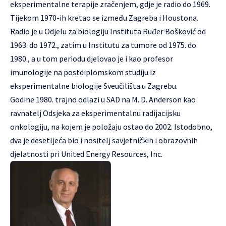
eksperimentalne terapije zračenjem, gdje je radio do 1969.
Tijekom 1970-ih kretao se između Zagreba i Houstona.
Radio je u Odjelu za biologiju Instituta Ruđer Bošković od
1963. do 1972., zatim u Institutu za tumore od 1975. do
1980., a u tom periodu djelovao je i kao profesor
imunologije na postdiplomskom studiju iz
eksperimentalne biologije Sveučilišta u Zagrebu.
Godine 1980. trajno odlazi u SAD na M. D. Anderson kao
ravnatelj Odsjeka za eksperimentalnu radijacijsku
onkologiju, na kojem je položaju ostao do 2002. Istodobno,
dva je desetljeća bio i nositelj savjetničkih i obrazovnih
djelatnosti pri United Energy Resources, Inc.