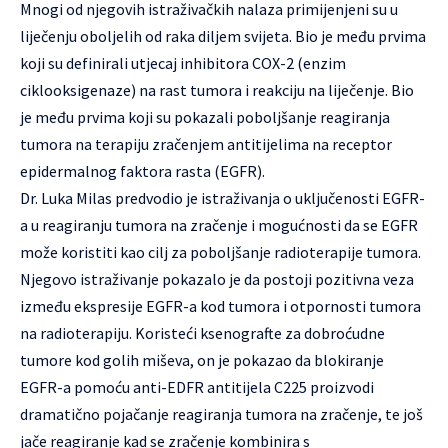
Mnogi od njegovih istraživačkih nalaza primijenjeni su u
liječenju oboljelih od raka diljem svijeta. Bio je među prvima
koji su definirali utjecaj inhibitora COX-2 (enzim
ciklooksigenaze) na rast tumora i reakciju na liječenje. Bio
je među prvima koji su pokazali poboljšanje reagiranja
tumora na terapiju zračenjem antitijelima na receptor
epidermalnog faktora rasta (EGFR).
Dr. Luka Milas predvodio je istraživanja o uključenosti EGFR-
a u reagiranju tumora na zračenje i mogućnosti da se EGFR
može koristiti kao cilj za poboljšanje radioterapije tumora.
Njegovo istraživanje pokazalo je da postoji pozitivna veza
između ekspresije EGFR-a kod tumora i otpornosti tumora
na radioterapiju. Koristeći ksenografte za dobroćudne
tumore kod golih miševa, on je pokazao da blokiranje
EGFR-a pomoću anti-EDFR antitijela C225 proizvodi
dramatično pojačanje reagiranja tumora na zračenje, te još
jače reagiranje kad se zračenje kombinira s