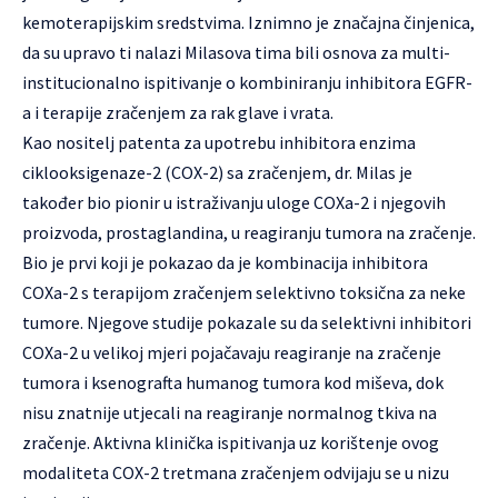
kemoterapijskim sredstvima. Iznimno je značajna činjenica,
da su upravo ti nalazi Milasova tima bili osnova za multi-
institucionalno ispitivanje o kombiniranju inhibitora EGFR-
a i terapije zračenjem za rak glave i vrata.
Kao nositelj patenta za upotrebu inhibitora enzima
ciklooksigenaze-2 (COX-2) sa zračenjem, dr. Milas je
također bio pionir u istraživanju uloge COXa-2 i njegovih
proizvoda, prostaglandina, u reagiranju tumora na zračenje.
Bio je prvi koji je pokazao da je kombinacija inhibitora
COXa-2 s terapijom zračenjem selektivno toksična za neke
tumore. Njegove studije pokazale su da selektivni inhibitori
COXa-2 u velikoj mjeri pojačavaju reagiranje na zračenje
tumora i ksenografta humanog tumora kod miševa, dok
nisu znatnije utjecali na reagiranje normalnog tkiva na
zračenje. Aktivna klinička ispitivanja uz korištenje ovog
modaliteta COX-2 tretmana zračenjem odvijaju se u nizu