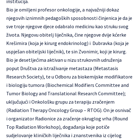
institucija.
Bio je omiljeni profesor onkologije, a najvažniji dokaz
njegovih iznimnih pedagoških sposobnosti činjenica je da je
sve troje njegove djece odabralo medicinu kao struku svog
života. Njegovu obitelj liječnika, čine njegove dvije kćerke
Krešimira (koja je kirurg endokrinolog) i Dubravka (koja je
uspješan obiteljski liječnik), te sin Zvonimir, koji je kirurg.
Bio je desetljećima aktivan u nizu strukovnih udruženja
poput Društva za istraživanje metastaza (Metastasis
Research Society), te u Odboru za biokemijske modifikatore
i biologiju tumora (Biochemical Modifiers Committee and
Tumor Biology and Translational Research Committee);
uključujući i Onkološku grupu za terapiju zračenjem
(Radiation Therapy Oncology Group – RTOG). On je osnivač
i organizator Radionice za zračenje okruglog vrha (Round
Top Radiation Workshop), događanja koje potiče
sudjelovanje kliničkih liječnika i znanstvenika iz cijelog