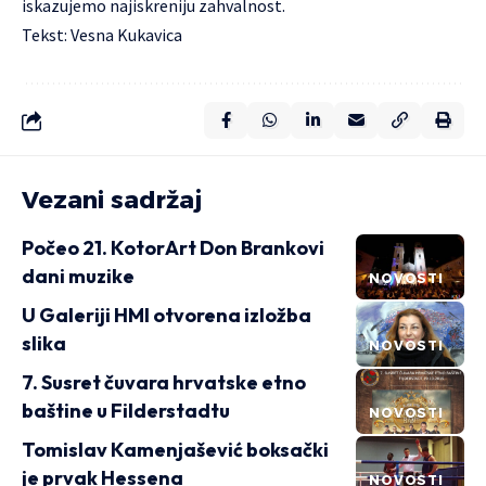
iskazujemo najiskreniju zahvalnost.
Tekst: Vesna Kukavica
Vezani sadržaj
Počeo 21. KotorArt Don Brankovi
dani muzike
NOVOSTI
U Galeriji HMI otvorena izložba
slika
NOVOSTI
7. Susret čuvara hrvatske etno
baštine u Filderstadtu
NOVOSTI
Tomislav Kamenjašević boksački
je prvak Hessena
NOVOSTI