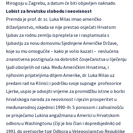
Mirogoju u Zagrebu, a datum će biti objavljen naknado.
Lobist za hrvatsku slobodu i neovisnost
Premda je prof. dr. sc. Luka Milas imao američko
državljanstvo, nikada se nije prestao osjećati Hrvatom:
ljubav za rodnu zemlju ispreplela se i rasplamsala s
ljubavlju za novu domovinu Sjedinjene Američke Države,
koje su mu omogućile – kako je volio kazati – neslućena
znanstvena postignuća na dobrobit čovječanstva u liječenju
ljudi oboljelih od raka. Među Američkim Hrvatima, i
njihovim prijateljima diljem Amerike, dr. Luka Milas uz
predani rad na Klinici i podršku svoje supruge profesorice
Ljerke, uspio je odvojiti vrijeme za promidžbu istine o borbi
hrvatskoga naroda za neovisnost i njezin prosperitet u
međunarodnoj zajednici 1990-ih. S ponosom i zahvalnošću
se prisjećamo Lukina angažmana u Americi u Hrvatskom
odboru u Washingtonu (čiji je bio član i dopredsjednik) od
1991. do pretvorbe tog Odbora u Veleposlanstvo Republike