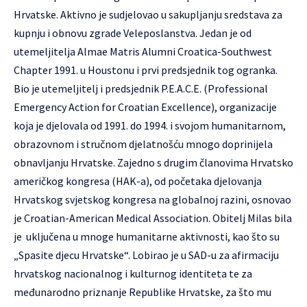
Hrvatske. Aktivno je sudjelovao u sakupljanju sredstava za
kupnju i obnovu zgrade Veleposlanstva. Jedan je od
utemeljitelja Almae Matris Alumni Croatica-Southwest
Chapter 1991. u Houstonu i prvi predsjednik tog ogranka.
Bio je utemeljitelj i predsjednik P.E.A.C.E. (Professional
Emergency Action for Croatian Excellence), organizacije
koja je djelovala od 1991. do 1994. i svojom humanitarnom,
obrazovnom i stručnom djelatnošću mnogo doprinijela
obnavljanju Hrvatske. Zajedno s drugim članovima Hrvatsko
američkog kongresa (HAK-a), od početaka djelovanja
Hrvatskog svjetskog kongresa na globalnoj razini, osnovao
je Croatian-American Medical Association. Obitelj Milas bila
je uključena u mnoge humanitarne aktivnosti, kao što su
„Spasite djecu Hrvatske“. Lobirao je u SAD-u za afirmaciju
hrvatskog nacionalnog i kulturnog identiteta te za
međunarodno priznanje Republike Hrvatske, za što mu