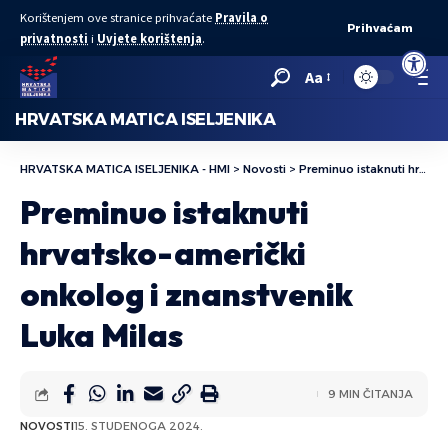
Korištenjem ove stranice prihvaćate
Pravila o
Prihvaćam
privatnosti
i
Uvjete korištenja
.
Open to
Aa
HRVATSKA MATICA ISELJENIKA
HRVATSKA MATICA ISELJENIKA - HMI
>
Novosti
>
Preminuo istaknuti hrvatsko-američki onkolog i znanstvenik Luka Milas
Preminuo istaknuti
hrvatsko-američki
onkolog i znanstvenik
Luka Milas
9 MIN ČITANJA
NOVOSTI
15. STUDENOGA 2024.