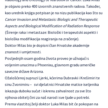
je objavio preko 400 izvornih znanstvenih radova. Također,
kao urednik knjiga potpisan je na nizu publikacija kao što su
Cancer Invasion and Metastasis: Biologic and Therapeutic
Aspects and Biological Modification of Radiation Response
(Širenje raka i metastaze: Biološki i terapeutski aspekti i
biološka modifikacija reagiranja na zračenje).
Doktor Milas bio je dopisni član Hrvatske akademije
znanosti i umjetnosti.
Posljednjih osam godina života proveo je uživajući s
voljenim unucima u Phoenixu, glavnom gradu američke
savezne države Arizona.
Ožalošćenoj supruzi Ljerki, kćerima Dubravki i Krešimiri te
sinu Zvonimiru – svi djelatnici Hrvatske matice iseljenika
iskazuju duboku sućut i iskrenu zahvalnost za sve što
njihova obitelj čini za naš narod i sve ljude u potrebi.
Prema vlastitoj želji doktor Luka Milas bit će pokopan na