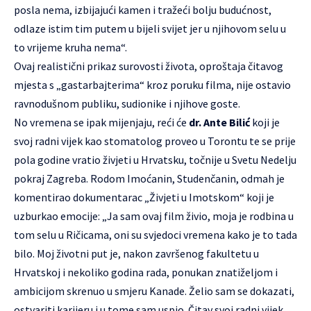
posla nema, izbijajući kamen i tražeći bolju budućnost,
odlaze istim tim putem u bijeli svijet jer u njihovom selu u
to vrijeme kruha nema“.
Ovaj realistični prikaz surovosti života, oproštaja čitavog
mjesta s „gastarbajterima“ kroz poruku filma, nije ostavio
ravnodušnom publiku, sudionike i njihove goste.
No vremena se ipak mijenjaju, reći će
dr. Ante Bilić
koji je
svoj radni vijek kao stomatolog proveo u Torontu te se prije
pola godine vratio živjeti u Hrvatsku, točnije u Svetu Nedelju
pokraj Zagreba. Rodom Imoćanin, Studenčanin, odmah je
komentirao dokumentarac „Živjeti u Imotskom“ koji je
uzburkao emocije: „Ja sam ovaj film živio, moja je rodbina u
tom selu u Ričicama, oni su svjedoci vremena kako je to tada
bilo. Moj životni put je, nakon završenog fakultetu u
Hrvatskoj i nekoliko godina rada, ponukan znatiželjom i
ambicijom skrenuo u smjeru Kanade. Želio sam se dokazati,
ostvariti karijeru i u tome sam uspio. Čitav svoj radni vijek