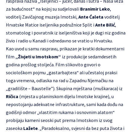
rasprava naziva „Iseljenici – jučer, danas i sutra – Naša veza
za budućnost“ na kojoj su sudjelovali
Branimir Leko
,
voditelj Zavičajnog muzeja Imotski,
Ante Ćaleta
voditelj
Hrvatske Matice iseljenika podružnice Split i
Ante Bilić
,
stomatolog i povratnik iz iseljeništva koji je dugi niz godina
živio i radio u Kanadi i odnedavno se vratio u Hrvatsku.
Kao uvod u samu raspravu, prikazan je kratki dokumentarni
film
„Živjeti u Imotskom“
iz produkcije sedamdesetih
godina prošlog stoljeća. Film slikovito govori o
sociološkom pojmu „gastarbajtera“ ali učestaloj praksi
toga vremena, odlaska na rad u Zapadnu Njemačku na
„gradilište – Baustelle”). Skupina mještana (muškaraca) iz
Ričica
(mjesta u planinskom dijelu Imotske krajine), u
nepostojanju adekvatne infrastrukture, sami kada dođu na
godišnji odmor „vlastitim rukama i osnovnim alatom“
probijaju kameni seoski put prema Imotskom iz svog
zaseoka
Lažete
. „Paradoksalno, svjesni da bez puta života i