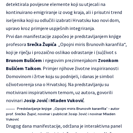
detektirala povijesne elemente koji su utjecali na
kontinuirano emigriranje iz ovog kraja, ali i prisutni trend
iseljenika koji su odlučili izabrati Hrvatsku kao novi dom,
upravo kroz primjere uspješnih integriranja.
Prvi dan manifestacije započeo je predstavljanjem knjige
profesora
Srećka Župića
„Opojni miris Brunovih karanfila“,
koji je riječju i prozaično oslikao odrastanje i (su)život s
Brunom Bušićem
i njegovim prezimenjakom
Zvonkom
Bušićem Taikom
. Primjer njihove životne inspiriranosti
Domovinom i žrtve koju su podnijeli, i danas je simbol
oživotvorenja sna o Hrvatskoj. Na predstavljanju su
motivirani inspirativnom temom, uz autora, govorili
novinari
Josip Jović
i
Mladen Vuković
.
Predstavljanje knjige „Opojni miris Brunovih karanfila“ – autor
prof. Srećko Župić, novinar i publicist Josip Jović i novinar Mladen
Vuković
Drugog dana manifestacije, održana je interaktivna panel