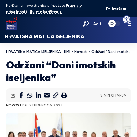
Korištenjem ove stranice prihvaćate
Pravila o
Prihvaćam
privatnosti
i
Uvjete korištenja
.
Open to
Aa
HRVATSKA MATICA ISELJENIKA
HRVATSKA MATICA ISELJENIKA - HMI
>
Novosti
>
Održani “Dani imotskih iseljenika”
Održani “Dani imotskih
iseljenika”
8 MIN ČITANJA
NOVOSTI
26. STUDENOGA 2024.