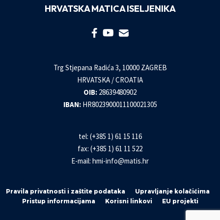
HRVATSKA MATICA ISELJENIKA
Trg Stjepana Radića 3, 10000 ZAGREB
HRVATSKA / CROATIA
OIB:
28639480902
IBAN:
HR8023900011100021305
tel: (+385 1) 61 15 116
fax: (+385 1) 61 11 522
E-mail:
hmi-info@matis.hr
Pravila privatnosti i zaštite podataka
Upravljanje kolačićima
Pristup informacijama
Korisni linkovi
EU projekti