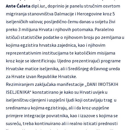
Ante Ćaleta
dipl.iur., doprinio je panelu stručnim osvrtom
migriranja stanovništva Dalmacije i Hercegovine kroz 5
iseljeničkih valova; posljedično čemu danas u svijetu živi
preko 3 milijuna Hrvata i njihovih potomaka. Paralelno
ističući statističke podatke o njihovom broju po zemljama u
kojima egzistira hrvatska zajednica, kao i njihovim
reprezentativnim institucijama te katoličkim misijama
kroz koje se identificiraju. Ujedno prezentirajući programe
Hrvatske matice iseljenika, ali i Središnjeg državnog ureda
za Hrvate izvan Republike Hrvatske.
Rezimiranjem zaključaka manifestacije „DANI IMOTSKIH
ISELJENIKA“ konstatirano je kako su Hrvati uvijek u
iseljeništvu cijenjeni i uspješni ljudi koji ostavljaju trag u
sredinama u kojima egzistiraju, ali i da kroz uspješne
primjere integracije povratnika, kao i izazove s kojima se
susreću, treba kontinuirano ali i realno isticati prednosti