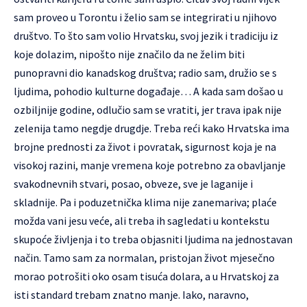
sam proveo u Torontu i želio sam se integrirati u njihovo
društvo. To što sam volio Hrvatsku, svoj jezik i tradiciju iz
koje dolazim, nipošto nije značilo da ne želim biti
punopravni dio kanadskog društva; radio sam, družio se s
ljudima, pohodio kulturne događaje… A kada sam došao u
ozbiljnije godine, odlučio sam se vratiti, jer trava ipak nije
zelenija tamo negdje drugdje. Treba reći kako Hrvatska ima
brojne prednosti za život i povratak, sigurnost koja je na
visokoj razini, manje vremena koje potrebno za obavljanje
svakodnevnih stvari, posao, obveze, sve je laganije i
skladnije. Pa i poduzetnička klima nije zanemariva; plaće
možda vani jesu veće, ali treba ih sagledati u kontekstu
skupoće življenja i to treba objasniti ljudima na jednostavan
način. Tamo sam za normalan, pristojan život mjesečno
morao potrošiti oko osam tisuća dolara, a u Hrvatskoj za
isti standard trebam znatno manje. Iako, naravno,