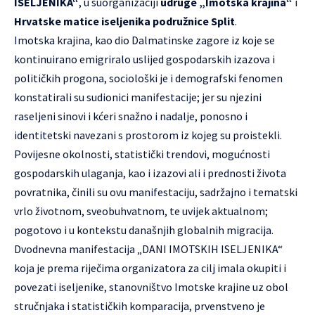
ISELJENIKA“
, u suorganizaciji
udruge „Imotska krajina“
i
Hrvatske matice iseljenika podružnice Split
.
Imotska krajina, kao dio Dalmatinske zagore iz koje se
kontinuirano emigriralo uslijed gospodarskih izazova i
političkih progona, sociološki je i demografski fenomen
konstatirali su sudionici manifestacije; jer su njezini
raseljeni sinovi i kćeri snažno i nadalje, ponosno i
identitetski navezani s prostorom iz kojeg su proistekli.
Povijesne okolnosti, statistički trendovi, mogućnosti
gospodarskih ulaganja, kao i izazovi ali i prednosti života
povratnika, činili su ovu manifestaciju, sadržajno i tematski
vrlo životnom, sveobuhvatnom, te uvijek aktualnom;
pogotovo i u kontekstu današnjih globalnih migracija.
Dvodnevna manifestacija „DANI IMOTSKIH ISELJENIKA“
koja je prema riječima organizatora za cilj imala okupiti i
povezati iseljenike, stanovništvo Imotske krajine uz obol
stručnjaka i statističkih komparacija, prvenstveno je