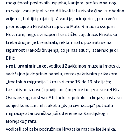
mogućnost poslovnih uspjeha, karijere, profesionalnog
razvoja, vani je ipak veća. Ali kvalitetu života čine i slobodno
vrijeme, hobiji i prijatelji. A vani je, primjerice, puno veću
promociju za Hrvatsku napravio Mate Rimac sa svojom
Neverom, nego svi napori Turističke zajednice. Hrvatsku
treba drugačije brendirati, reklamirati, pozivati se na
sigurnost i lakoću življenja, to je naš adut“, istaknuo je dr.
Bilić.
Prof. Branimir Leko
, voditelj Zavičajnog muzeja Imotski,
sadržajno je doprinio panelu, retrospektivnim prikazom
„imotskih migracija“, kroz vrijeme 16. do 19. stoljeća;
taksativno iznoseći povijesne činjenice i utjecaj susretišta
Osmanskog carstva i Mletačke republike, a koja sjecišta su
uslijed konstantnih sukoba „dviju civilizacija“ poticala
migracije stanovništva još od vremena Kandijskog i
Morejskog rata.
Voditelj splitske podružnice Hrvatske matice iseljenika,