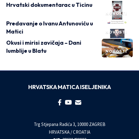
Hrvatski dokumentarac u Ticinu
NOVOSTI
Predavanje o Ivanu Antunoviću u
Matici
NOVOSTI
Okusi i mirisi zavičaja – Dani
lumblije u Blatu
NOVOSTI
HRVATSKA MATICA ISELJENIKA
Trg Stjepana Radića 3, 10000 ZAGREB
HRVATSKA / CROATIA