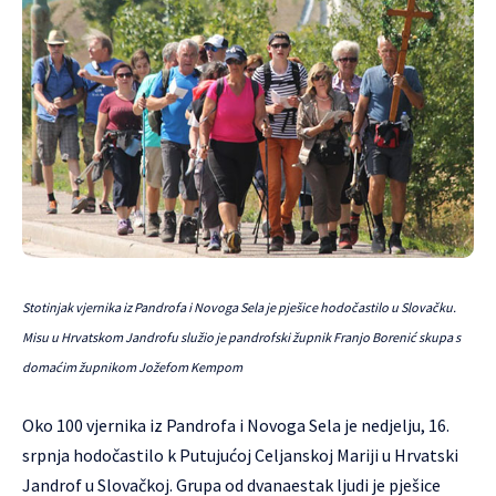
Stotinjak vjernika iz Pandrofa i Novoga Sela je pješice hodočastilo u Slovačku.
Misu u Hrvatskom Jandrofu služio je pandrofski župnik Franjo Borenić skupa s
domaćim župnikom Jožefom Kempom
Oko 100 vjernika iz Pandrofa i Novoga Sela je nedjelju, 16.
srpnja hodočastilo k
Putujućoj Celjanskoj Mariji
u Hrvatski
Jandrof u Slovačkoj. Grupa od dvanaestak ljudi je pješice