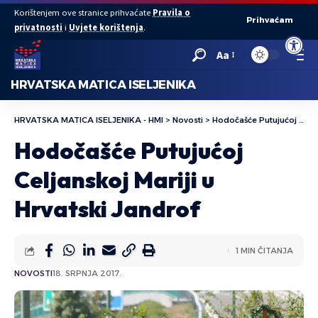
Korištenjem ove stranice prihvaćate
Pravila o
Prihvaćam
privatnosti
i
Uvjete korištenja
.
Open to
Aa
HRVATSKA MATICA ISELJENIKA
HRVATSKA MATICA ISELJENIKA - HMI
>
Novosti
>
Hodočašće Putujućoj Celjanskoj Mariji u Hrvatski Jandrof
Hodočašće Putujućoj
Celjanskoj Mariji u
Hrvatski Jandrof
1 MIN ČITANJA
NOVOSTI
18. SRPNJA 2017.