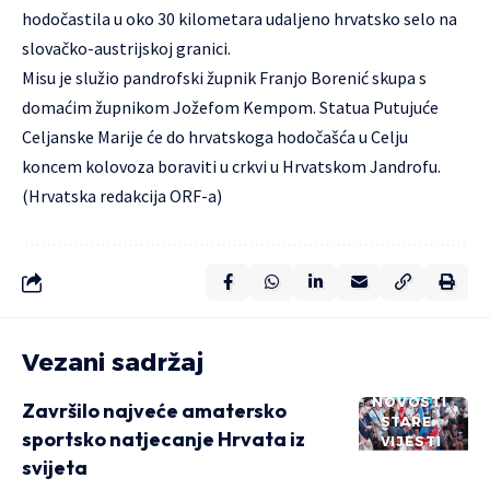
hodočastila u oko 30 kilometara udaljeno hrvatsko selo na
slovačko-austrijskoj granici.
Misu je služio pandrofski župnik Franjo Borenić skupa s
domaćim župnikom Jožefom Kempom. Statua Putujuće
Celjanske Marije će do hrvatskoga hodočašća u Celju
koncem kolovoza boraviti u crkvi u Hrvatskom Jandrofu.
(Hrvatska redakcija ORF-a)
Vezani sadržaj
NOVOSTI
Završilo najveće amatersko
STARE
sportsko natjecanje Hrvata iz
VIJESTI
svijeta