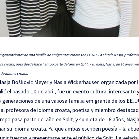
os generaciones de una familia de emigrantes croatas en EE.UU. La abuela Nasja, profesora
croata, pasa desde hace tiempo parte del año en Split, y su nieta, Nasja, de 16 años, vin
de idioma croata.
asja Bošković Meyer y Nasja Wickerhauser, organizada por la F
ić el pasado 10 de abril, fue un evento cultural interesante y
s generaciones de una valiosa familia emigrante de los EE.U
sja, profesora de idioma croata, poetisa y miembro destacad
mpo pasa parte del año en Split, y su nieta de 16 años, Nasja,
ar su idioma croata. Ya que ambas escriben poesía – la abuel
unir fuerzas y presentarse ante el público de Split. La velada