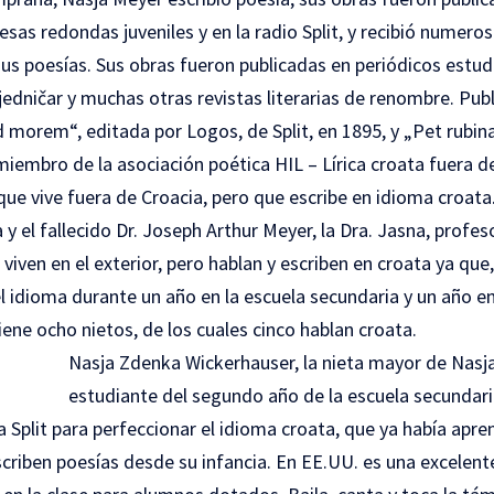
mesas redondas juveniles y en la radio Split, y recibió numero
s poesías. Sus obras fueron publicadas en periódicos estudi
edničar y muchas otras revistas literarias de renombre. Publ
morem“, editada por Logos, de Split, en 1895, y „Pet rubina
iembro de la asociación poética HIL – Lírica croata fuera de
ue vive fuera de Croacia, pero que escribe en idioma croata
 y el fallecido Dr. Joseph Arthur Meyer, la Dra. Jasna, profeso
 viven en el exterior, pero hablan y escriben en croata ya qu
l idioma durante un año en la escuela secundaria y un año e
ene ocho nietos, de los cuales cinco hablan croata.
Nasja Zdenka Wickerhauser, la nieta mayor de Nasja
estudiante del segundo año de la escuela secundaria
a a Split para perfeccionar el idioma croata, que ya había apr
scriben poesías desde su infancia. En EE.UU. es una excelen