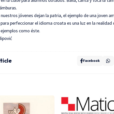
, en la clase para alumnos dotados. Baila, canta y toca la tá
támburas.
nuestros jóvenes dejan la patria, el ejemplo de una joven a
 para perfeccionar el idioma croata es una luz en la realidad 
 ejemplos como éste.
lipović
ticle
Facebook