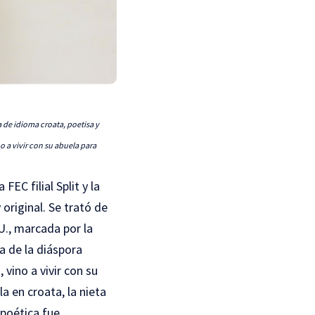
 de idioma croata, poetisa y
o a vivir con su abuela para
EC filial Split y la
 original. Se trató de
U., marcada por la
a de la diáspora
 vino a vivir con su
a en croata, la nieta
 poética fue