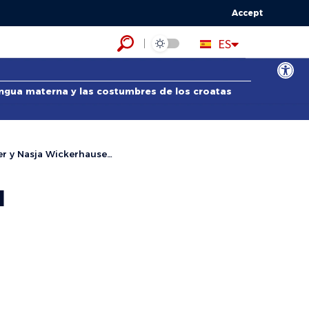
Accept
HR
ES
EN
Abrir bar
lengua materna y las costumbres de los croatas
asja Wickerhauser en Split
a