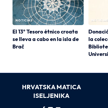
NOTICIAS
NOTICIA
El 13° Tesoro étnico croata
Donació
se lleva a cabo en la isla de
la colec
Brač
Bibliot
Univers
HRVATSKA MATICA
ISELJENIKA