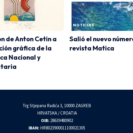
S
NOTICIAS
n de Anton Cetin a
Salió el nuevo númer
ción gráfica de la
revista Matica
eca Nacional y
itaria
Trg Stjepana Radića 3, 10000 ZAGREB
HRVATSKA / CROATIA
OIB:
28639480902
IBAN:
HR8023900011100021305