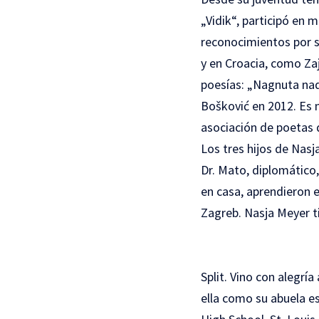
„Vidik“, participó en 
reconocimientos por su
y en Croacia, como Zaj
poesías: „Nagnuta nad 
Bošković en 2012. Es m
asociación de poetas q
Los tres hijos de Nasja
Dr. Mato, diplomático,
en casa, aprendieron e
Zagreb. Nasja Meyer ti
Split. Vino con alegrí
ella como su abuela e