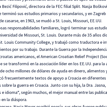
Bezić Filipović, directora de la FEC filial Split. Nasja Boško
 terminó sus estudios primarios y secundarios, y en Zagreb 
de casarse, en 1963, se mudó a St. Louis, Missouri, EE.UU.
as responsabilidades familiares, logró terminar sus estudio
niversidad de Missouri, St. Louis. Durante más de 35 años di
 St. Louis Community College, y trabajó como traductora e int
ntos por su trabajo. Durante la Guerra por la Independenci
croatas americanos, el American Croatian Relief Project (S
 se transformó en la asociación líder en los EE.UU. para la 
de ocho millones de dólares de ayuda en dinero, alimentos
icó frecuentemente textos de apoyo a Croacia en diferentes 
 sobre la guerra en Croacia. Junto con su hija, la Dra. Jasna,
s e idioma“, según muchos, el mejor manual entre las publica
 en la diáspora.
prana, Nasja Meyer escribió poesía, sus obras fueron publica