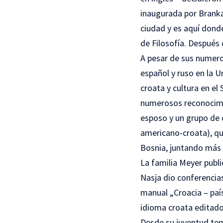
inaugurada por Branka 
ciudad y es aquí donde
de Filosofía. Después 
A pesar de sus numeros
español y ruso en la U
croata y cultura en el
numerosos reconocimie
esposo y un grupo de 
americano-croata), que
Bosnia, juntando más 
La familia Meyer publ
Nasja dio conferencias
manual „Croacia – paí
idioma croata editado
Desde su juventud tem