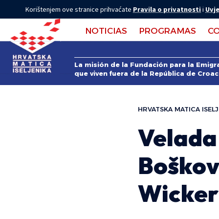
Korištenjem ove stranice prihvaćate
Pravila o privatnosti
i
Uvje
NOTICIAS
PROGRAMAS
C
La misión de la Fundación para la Emigra
que viven fuera de la República de Croac
HRVATSKA MATICA ISELJ
Velada
Boškov
Wicker