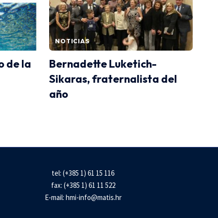
NOTICIAS
o de la
Bernadette Luketich-
Sikaras, fraternalista del
año
tel: (+385 1) 61 15 116
fax: (+385 1) 61 11 522
E-mail:
hmi-info@matis.hr