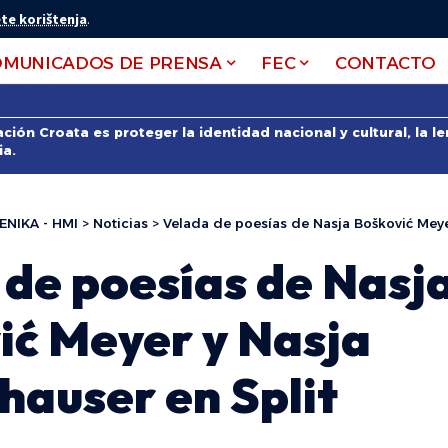
te korištenja
.
OMUNICADOS DE PRENSA
FEC
CONTACTO
ción Croata es proteger la identidad nacional y cultural, la 
ia.
ENIKA - HMI
>
Noticias
>
Velada de poesías de Nasja Bošković Meyer y N
 de poesías de Nasj
ić Meyer y Nasja
hauser en Split