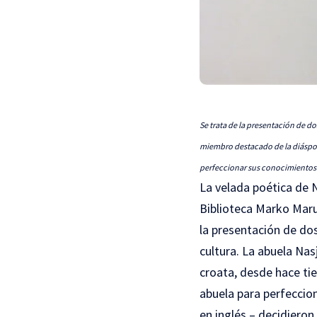
Se trata de la presentación de d
miembro destacado de la diáspora 
perfeccionar sus conocimientos 
La velada poética de N
Biblioteca Marko Marul
la presentación de do
cultura. La abuela Na
croata, desde hace tie
abuela para perfeccion
en inglés – decidieron 