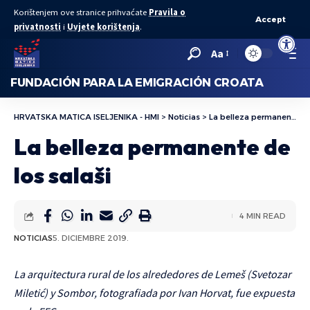
Korištenjem ove stranice prihvaćate
Pravila o
Accept
privatnosti
i
Uvjete korištenja
.
Abrir bar
Aa
FUNDACIÓN PARA LA EMIGRACIÓN CROATA
HRVATSKA MATICA ISELJENIKA - HMI
>
Noticias
>
La belleza permanente de los salaši
La belleza permanente de
los salaši
4 MIN READ
NOTICIAS
5. DICIEMBRE 2019.
La arquitectura rural de los alrededores de Lemeš (Svetozar
Miletić) y Sombor, fotografiada por Ivan Horvat, fue expuesta