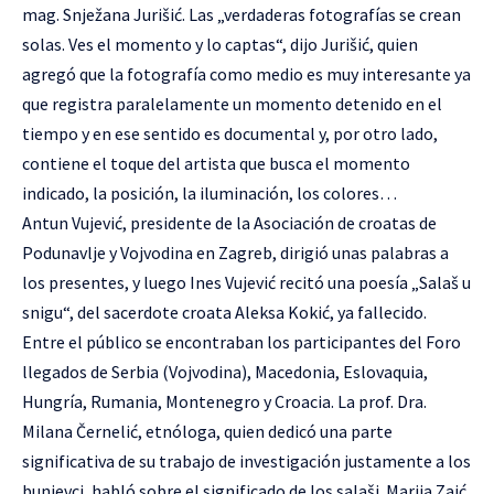
mag. Snježana Jurišić. Las „verdaderas fotografías se crean
solas. Ves el momento y lo captas“, dijo Jurišić, quien
agregó que la fotografía como medio es muy interesante ya
que registra paralelamente un momento detenido en el
tiempo y en ese sentido es documental y, por otro lado,
contiene el toque del artista que busca el momento
indicado, la posición, la iluminación, los colores…
Antun Vujević, presidente de la Asociación de croatas de
Podunavlje y Vojvodina en Zagreb, dirigió unas palabras a
los presentes, y luego Ines Vujević recitó una poesía „Salaš u
snigu“, del sacerdote croata Aleksa Kokić, ya fallecido.
Entre el público se encontraban los participantes del Foro
llegados de Serbia (Vojvodina), Macedonia, Eslovaquia,
Hungría, Rumania, Montenegro y Croacia. La prof. Dra.
Milana Černelić, etnóloga, quien dedicó una parte
significativa de su trabajo de investigación justamente a los
bunjevci, habló sobre el significado de los salaši. Marija Zaić