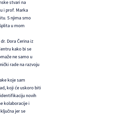
nske stvari na
u i prof. Marka
itu. S njima smo
 Splita u mom
dr. Dora Čerina iz
Centru kako bi se
 pomaže ne samo u
dnički rade na razvoju
njake koje sam
, koji će uskoro biti
identifikaciju novih
e kolaboracije i
ljučna jer se