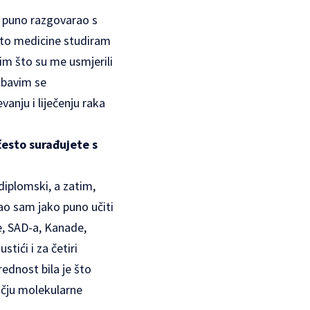
am puno razgovarao s
mjesto medicine studiram
im što su me usmjerili
a bavim se
nju i liječenju raka
često surađujete s
diplomski, a zatim,
ao sam jako puno učiti
e, SAD-a, Kanade,
tići i za četiri
rednost bila je što
učju molekularne