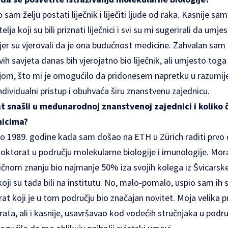
sam želju postati liječnik i liječiti ljude od raka. Kasnije s
elja koji su bili priznati liječnici i svi su mi sugerirali da u
jer su vjerovali da je ona budućnost medicine. Zahvalan sam 
ovih savjeta danas bih vjerojatno bio liječnik, ali umjesto tog
om, što mi je omogućilo da pridonesem napretku u razumijeva
individualni pristup i obuhvaća širu znanstvenu zajednicu.
t snašli u međunarodnoj znanstvenoj zajednici i koliko 
nicima?
to 1989. godine kada sam došao na ETH u Zürich raditi prvo 
doktorat u području molekularne biologije i imunologije. Mor
ktičnom znanju bio najmanje 50% iza svojih kolega iz Švicarsk
oji su tada bili na institutu. No, malo-pomalo, uspio sam ih sus
at koji je u tom području bio značajan novitet. Moja velika p
ata, ali i kasnije, usavršavao kod vodećih stručnjaka u podr