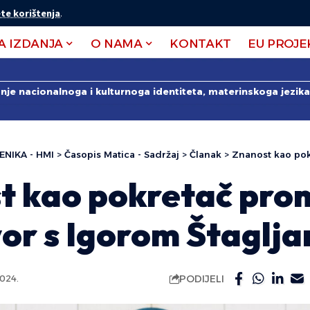
te korištenja
.
A IZDANJA
O NAMA
KONTAKT
EU PROJE
anje nacionalnoga i kulturnoga identiteta, materinskoga jezika 
ENIKA - HMI
>
Časopis Matica - Sadržaj
>
Članak
>
Znanost kao pokretač prom
t kao pokretač pro
or s Igorom Štaglj
PODIJELI
024.