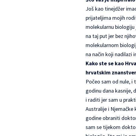
Još kao tinejdžer imao 
prijateljima mojih rodit
molekularnu biologiju 
na taj put jer bez njih
molekularnom biologij
na način koji nadilazi 
Kako ste se kao Hrva
hrvatskim znanstve
Počeo sam od nule, i 
godinu dana kasnije, 
i raditi jer sam u pra
Australije i Njemačke k
godine obraniti doktor
sam se tijekom doktor