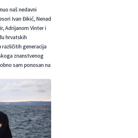
knuo naš nedavni
esori Ivan Đikić, Nenad
, Adrijanom Vinter i
đu hrvatskih
različitih generacija
atskoga znanstvenog
. Osobno sam ponosan na