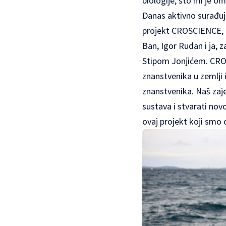
biologije, što mi je o
Danas aktivno surađuj
projekt CROSCIENCE, ko
Ban, Igor Rudan i ja,
Stipom Jonjićem. CROS
znanstvenika u zemlji 
znanstvenika. Naš zaj
sustava i stvarati nov
ovaj projekt koji smo o