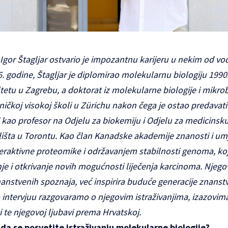
Igor Štagljar ostvario je impozantnu karijeru u nekim od vo
6. godine, Štagljar je diplomirao molekularnu biologiju 1990
tu u Zagrebu, a doktorat iz molekularne biologije i mikrobi
ičkoj visokoj školi u Zürichu nakon čega je ostao predavati
 kao profesor na Odjelu za biokemiju i Odjelu za medicinsku
lišta u Torontu. Kao član Kanadske akademije znanosti i umje
nteraktivne proteomike i održavanjem stabilnosti genoma, ko
nje i otkrivanje novih mogućnosti liječenja karcinoma. Njeg
anstvenih spoznaja, već inspirira buduće generacije znanstv
m intervjuu razgovaramo o njegovim istraživanjima, izazovima
 te njegovoj ljubavi prema Hrvatskoj.
o da se posvetite istraživanju molekularne biologije?