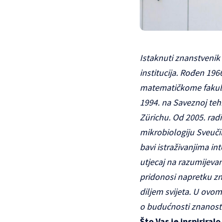
Istaknuti znanstvenik 
institucija. Rođen 196
matematičkome fakulte
1994. na Saveznoj tehn
Zürichu. Od 2005. radi
mikrobiologiju Sveuči
bavi istraživanjima i
utjecaj na razumijeva
pridonosi napretku zn
diljem svijeta. U ovo
o budućnosti znanosti
Što Vas je inspiriral