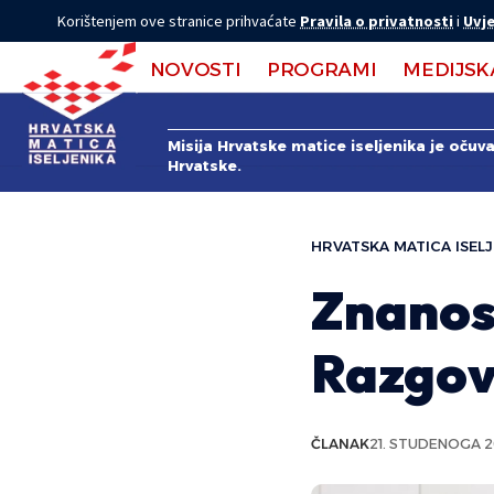
Korištenjem ove stranice prihvaćate
Pravila o privatnosti
i
Uvje
NOVOSTI
PROGRAMI
MEDIJSK
Misija Hrvatske matice iseljenika je očuv
Hrvatske.
HRVATSKA MATICA ISELJ
Znanos
Razgov
ČLANAK
21. STUDENOGA 2