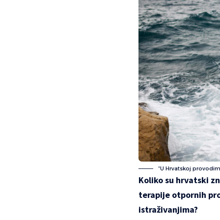
“U Hrvatskoj provodim o
Koliko su hrvatski zn
terapije otpornih pro
istraživanjima?