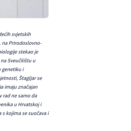
dećih svjetskih
. na Prirodoslovno-
ologije stekao je
 na Sveučilištu u
 genetiku i
tnosti, Štagljar se
ja imaju značajan
ov rad ne samo da
enika u Hrvatskoj i
 s kojima se suočava i