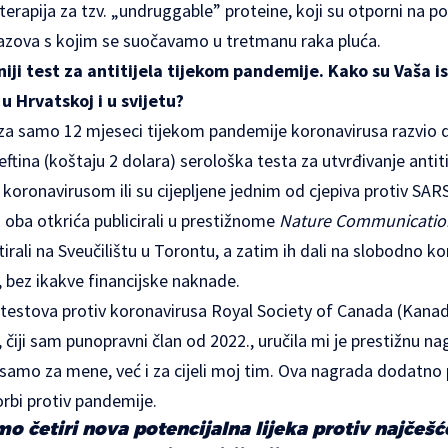
terapija za tzv. „undruggable” proteine, koji su otporni na po
izazova s kojim se suočavamo u tretmanu raka pluća.
ftiniji test za antitijela tijekom pandemije. Kako su Vaša 
u Hrvatskoj i u svijetu?
 za samo 12 mjeseci tijekom pandemije koronavirusa razvio 
 jeftina (koštaju 2 dolara) serološka testa za utvrđivanje antit
im koronavirusom ili su cijepljene jednim od cjepiva protiv SA
i oba otkrića publicirali u prestižnome
Nature Communicatio
irali na Sveučilištu u Torontu, a zatim ih dali na slobodno k
 bez ikakve financijske naknade.
u testova protiv koronavirusa Royal Society of Canada (Kan
, čiji sam punopravni član od 2022., uručila mi je prestižnu 
 samo za mene, već i za cijeli moj tim. Ova nagrada dodatno 
orbi protiv pandemije.
smo četiri nova potencijalna lijeka protiv najčeš