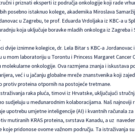
učni i priznati eksperti iz područja onkologije koji rade vrhu
e bih posebno istaknuo kolege, akademika Miroslava Samaržij
anovac u Zagrebu, te prof. Eduarda Vrdoljaka iz KBC-a u Spl
uradnju koja uključuje boravke mladih onkologa iz Zagreba i
.
i dvije iznimne kolegice, dr. Lela Bitar s KBC-a Jordanovac i 
su u mom laboratoriju u Torontu i Princess Margaret Cancer 
u molekularne onkologije. Ova razmjena znanja i iskustava
arijera, već i u jačanju globalne mreže znanstvenika koji zaje
o protiv proteina otpornih na postojeće tretmane.
istraživanja raka pluća, timovi iz Hrvatske, uključujući struč
 sudjeluju u međunarodnim kolaboracijama. Naš najnoviji rad
čuje upotrebu umjetne inteligencije (AI) i kvantnih računala za 
otiv mutiranih KRAS proteina, svrstava Kanadu, a uz naveden
 koje pridonose ovome važnom području. Ta istraživanja su k