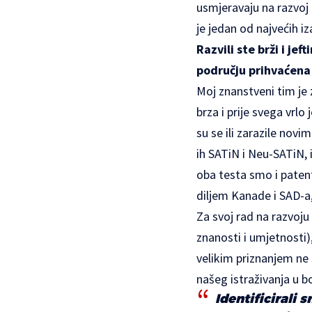
usmjeravaju na razvoj 
je jedan od najvećih 
Razvili ste brži i je
području prihvaćena 
Moj znanstveni tim je
brza i prije svega vrlo
su se ili zarazile nov
ih SATiN i Neu-SATiN, 
oba testa smo i patent
diljem Kanade i SAD-a,
Za svoj rad na razvoj
znanosti i umjetnosti)
velikim priznanjem ne
našeg istraživanja u b
Identificirali 