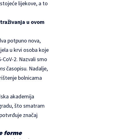
stojeće lijekove, a to
istraživanja u ovom
dva potpuno nova,
ijela u krvi osoba koje
RS-CoV-2. Nazvali smo
ns
časopisu. Nadalje,
orištenje bolnicama
adska akademija
nagradu, što smatram
potvrđuje značaj
će forme