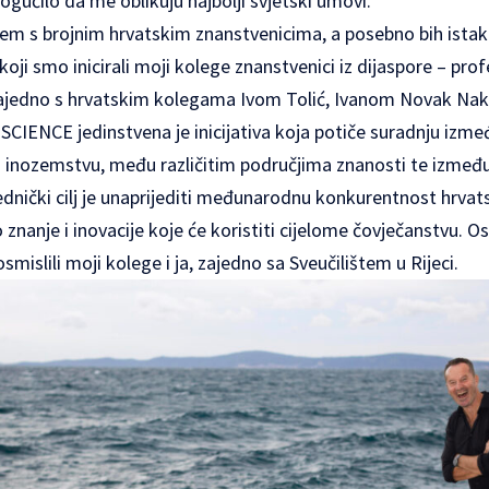
mogućilo da me oblikuju najbolji svjetski umovi.
em s brojnim hrvatskim znanstvenicima, a posebno bih ista
ji smo inicirali moji kolege znanstvenici iz dijaspore – prof
 zajedno s hrvatskim kolegama Ivom Tolić, Ivanom Novak Nakir
CIENCE jedinstvena je inicijativa koja potiče suradnju izme
i inozemstvu, među različitim područjima znanosti te između 
ednički cilj je unaprijediti međunarodnu konkurentnost hrv
o znanje i inovacije koje će koristiti cijelome čovječanstvu
smislili moji kolege i ja, zajedno sa Sveučilištem u Rijeci.