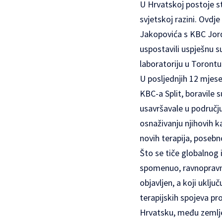
U Hrvatskoj postoje str
svjetskoj razini. Ovdj
Jakopovića s KBC Jord
uspostavili uspješnu s
laboratoriju u Torontu
U posljednjih 12 mjesec
KBC-a Split, boravile 
usavršavale u područj
osnaživanju njihovih k
novih terapija, posebn
Što se tiče globalnog 
spomenuo, ravnopravno
objavljen, a koji uklju
terapijskih spojeva pr
Hrvatsku, među zemlje