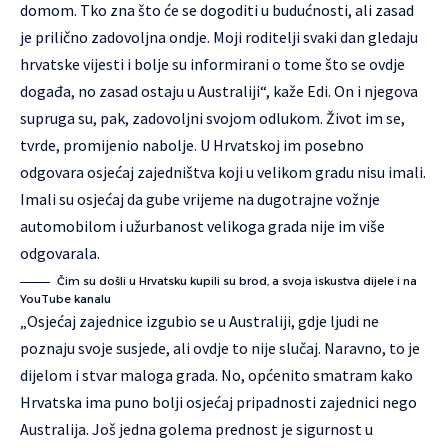
domom. Tko zna što će se dogoditi u budućnosti, ali zasad
je prilično zadovoljna ondje. Moji roditelji svaki dan gledaju
hrvatske vijesti i bolje su informirani o tome što se ovdje
događa, no zasad ostaju u Australiji“, kaže Edi. On i njegova
supruga su, pak, zadovoljni svojom odlukom. Život im se,
tvrde, promijenio nabolje. U Hrvatskoj im posebno
odgovara osjećaj zajedništva koji u velikom gradu nisu imali.
Imali su osjećaj da gube vrijeme na dugotrajne vožnje
automobilom i užurbanost velikoga grada nije im više
odgovarala.
Čim su došli u Hrvatsku kupili su brod, a svoja iskustva dijele i na
YouTube kanalu
„Osjećaj zajednice izgubio se u Australiji, gdje ljudi ne
poznaju svoje susjede, ali ovdje to nije slučaj. Naravno, to je
dijelom i stvar maloga grada. No, općenito smatram kako
Hrvatska ima puno bolji osjećaj pripadnosti zajednici nego
Australija. Još jedna golema prednost je sigurnost u