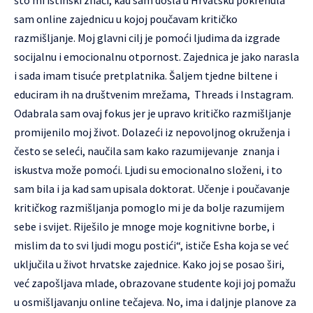
što mi istinski znači, kad sam došla u Hrvatsku pokrenula
sam online zajednicu u kojoj poučavam kritičko
razmišljanje. Moj glavni cilj je pomoći ljudima da izgrade
socijalnu i emocionalnu otpornost. Zajednica je jako narasla
i sada imam tisuće pretplatnika. Šaljem tjedne biltene i
educiram ih na društvenim mrežama, Threads i Instagram.
Odabrala sam ovaj fokus jer je upravo kritičko razmišljanje
promijenilo moj život. Dolazeći iz nepovoljnog okruženja i
često se seleći, naučila sam kako razumijevanje znanja i
iskustva može pomoći. Ljudi su emocionalno složeni, i to
sam bila i ja kad sam upisala doktorat. Učenje i poučavanje
kritičkog razmišljanja pomoglo mi je da bolje razumijem
sebe i svijet. Riješilo je mnoge moje kognitivne borbe, i
mislim da to svi ljudi mogu postići“, ističe Esha koja se već
uključila u život hrvatske zajednice. Kako joj se posao širi,
već zapošljava mlade, obrazovane studente koji joj pomažu
u osmišljavanju online tečajeva. No, ima i daljnje planove za