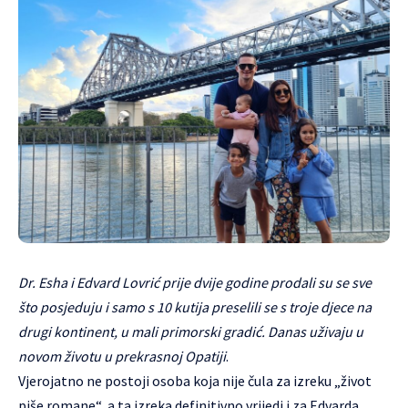
Dr. Esha i Edvard Lovrić prije dvije godine prodali su se sve
što posjeduju i samo s 10 kutija preselili se s troje djece na
drugi kontinent, u mali primorski gradić. Danas uživaju u
novom životu u prekrasnoj Opatiji
.
Vjerojatno ne postoji osoba koja nije čula za izreku „život
piše romane“, a ta izreka definitivno vrijedi i za Edvarda,