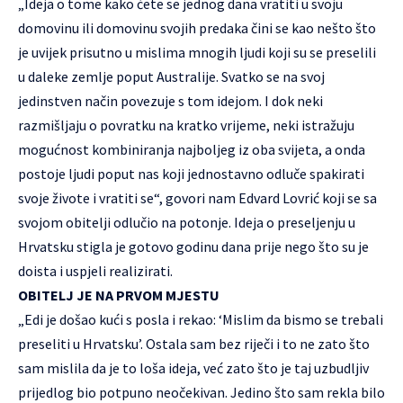
„Ideja o tome kako ćete se jednog dana vratiti u svoju
domovinu ili domovinu svojih predaka čini se kao nešto što
je uvijek prisutno u mislima mnogih ljudi koji su se preselili
u daleke zemlje poput Australije. Svatko se na svoj
jedinstven način povezuje s tom idejom. I dok neki
razmišljaju o povratku na kratko vrijeme, neki istražuju
mogućnost kombiniranja najboljeg iz oba svijeta, a onda
postoje ljudi poput nas koji jednostavno odluče spakirati
svoje živote i vratiti se“, govori nam Edvard Lovrić koji se sa
svojom obitelji odlučio na potonje. Ideja o preseljenju u
Hrvatsku stigla je gotovo godinu dana prije nego što su je
doista i uspjeli realizirati.
OBITELJ JE NA PRVOM MJESTU
„Edi je došao kući s posla i rekao: ‘Mislim da bismo se trebali
preseliti u Hrvatsku’. Ostala sam bez riječi i to ne zato što
sam mislila da je to loša ideja, već zato što je taj uzbudljiv
prijedlog bio potpuno neočekivan. Jedino što sam rekla bilo