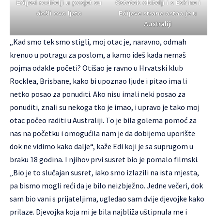
Edijevi roditelji u posjet su
Ostatak obitelji i s Eshine i
došli ovo ljeto
Edijeve strane ostao je u
Australiji
„Kad smo tek smo stigli, moj otac je, naravno, odmah
krenuo u potragu za poslom, a kamo ideš kada nemaš
pojma odakle početi? Otišao je ravno u Hrvatski klub
Rocklea, Brisbane, kako bi upoznao ljude i pitao ima li
netko posao za ponuditi. Ako nisu imali neki posao za
ponuditi, znali su nekoga tko je imao, i upravo je tako moj
otac počeo raditi u Australiji. To je bila golema pomoć za
nas na početku i omogućila nam je da dobijemo uporište
dok ne vidimo kako dalje“, kaže Edi koji je sa suprugom u
braku 18 godina. I njihov prvi susret bio je pomalo filmski.
„Bio je to slučajan susret, iako smo izlazili na ista mjesta,
pa bismo mogli reći da je bilo neizbježno. Jedne večeri, dok
sam bio vani s prijateljima, ugledao sam dvije djevojke kako
prilaze. Djevojka koja mi je bila najbliža uštipnula me i