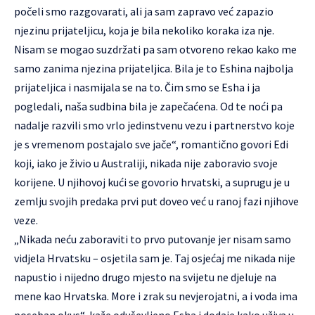
počeli smo razgovarati, ali ja sam zapravo već zapazio
njezinu prijateljicu, koja je bila nekoliko koraka iza nje.
Nisam se mogao suzdržati pa sam otvoreno rekao kako me
samo zanima njezina prijateljica. Bila je to Eshina najbolja
prijateljica i nasmijala se na to. Čim smo se Esha i ja
pogledali, naša sudbina bila je zapečaćena. Od te noći pa
nadalje razvili smo vrlo jedinstvenu vezu i partnerstvo koje
je s vremenom postajalo sve jače“, romantično govori Edi
koji, iako je živio u Australiji, nikada nije zaboravio svoje
korijene. U njihovoj kući se govorio hrvatski, a suprugu je u
zemlju svojih predaka prvi put doveo već u ranoj fazi njihove
veze.
„Nikada neću zaboraviti to prvo putovanje jer nisam samo
vidjela Hrvatsku – osjetila sam je. Taj osjećaj me nikada nije
napustio i nijedno drugo mjesto na svijetu ne djeluje na
mene kao Hrvatska. More i zrak su nevjerojatni, a i voda ima