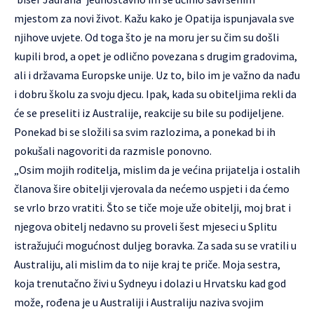
mjestom za novi život. Kažu kako je Opatija ispunjavala sve
njihove uvjete. Od toga što je na moru jer su čim su došli
kupili brod, a opet je odlično povezana s drugim gradovima,
ali i državama Europske unije. Uz to, bilo im je važno da nađu
i dobru školu za svoju djecu. Ipak, kada su obiteljima rekli da
će se preseliti iz Australije, reakcije su bile su podijeljene.
Ponekad bi se složili sa svim razlozima, a ponekad bi ih
pokušali nagovoriti da razmisle ponovno.
„Osim mojih roditelja, mislim da je većina prijatelja i ostalih
članova šire obitelji vjerovala da nećemo uspjeti i da ćemo
se vrlo brzo vratiti. Što se tiče moje uže obitelji, moj brat i
njegova obitelj nedavno su proveli šest mjeseci u Splitu
istražujući mogućnost duljeg boravka. Za sada su se vratili u
Australiju, ali mislim da to nije kraj te priče. Moja sestra,
koja trenutačno živi u Sydneyu i dolazi u Hrvatsku kad god
može, rođena je u Australiji i Australiju naziva svojim