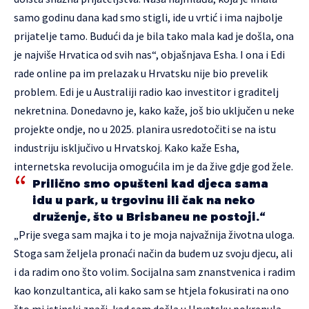
samo godinu dana kad smo stigli, ide u vrtić i ima najbolje
prijatelje tamo. Budući da je bila tako mala kad je došla, ona
je najviše Hrvatica od svih nas“, objašnjava Esha. I ona i Edi
rade online pa im prelazak u Hrvatsku nije bio prevelik
problem. Edi je u Australiji radio kao investitor i graditelj
nekretnina. Donedavno je, kako kaže, još bio uključen u neke
projekte ondje, no u 2025. planira usredotočiti se na istu
industriju isključivo u Hrvatskoj. Kako kaže Esha,
internetska revolucija omogućila im je da žive gdje god žele.
Prilično smo opušteni kad djeca sama
idu u park, u trgovinu ili čak na neko
druženje, što u Brisbaneu ne postoji.“
„Prije svega sam majka i to je moja najvažnija životna uloga.
Stoga sam željela pronaći način da budem uz svoju djecu, ali
i da radim ono što volim. Socijalna sam znanstvenica i radim
kao konzultantica, ali kako sam se htjela fokusirati na ono