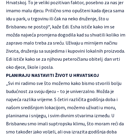
Hrvatskoj. To je veliki pozitivan faktor, posebno za nas jer
imamo malu djecu. Prilično smo opušteni kada djeca sama
idu u park, u trgovinu ili čak na neko druženje, što u
Brisbaneu ne postoji“, kaže Edi. Esha ističe kako im se
možda najveća promjena dogodila kad su shvatili koliko im
zapravo malo treba za sreću. Uživaju u mirnijem načinu
života, druženju sa susjedima i kupovini lokalnih proizvoda.
Edi ističe kako se za njihovu peteročlanu obitelj dan vrti
oko djece, škole i posla.
PLANIRAJU NASTAVITI ŽIVOT U HRVATSKOJ
„Svi mi radimo sve što možemo kako bismo stvorili bolju
budućnost za svoju djecu – to je univerzalno. Možda je
najveća razlika vrijeme. S četiri različita godišnja doba i
našom središnjom lokacijom, možemo uživati u moru,
planinama i snijegu, i svim divnim stvarima između. U
Brisbaneu smo imali suptropsku klimu, što moram reći da
smo također jako voljeli, ali ova izrazita godišnja doba