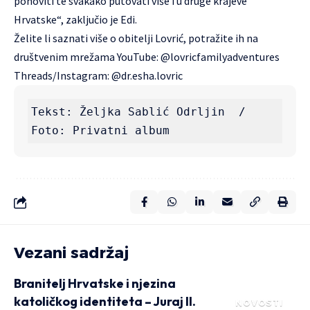
ponoviti te svakako putovati više i u druge krajeve
Hrvatske“, zaključio je Edi.
Želite li saznati više o obitelji Lovrić, potražite ih na
društvenim mrežama YouTube: @lovricfamilyadventures
Threads/Instagram: @dr.esha.lovric
Tekst: Željka Sablić Odrljin  /  
Foto: Privatni album
Vezani sadržaj
Branitelj Hrvatske i njezina
katoličkog identiteta – Juraj II.
NOVOSTI