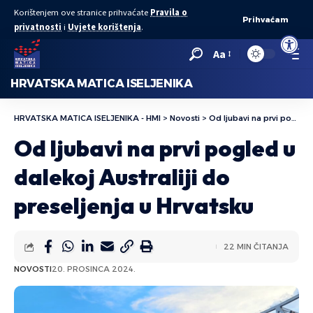
Korištenjem ove stranice prihvaćate
Pravila o
Prihvaćam
privatnosti
i
Uvjete korištenja
.
Open to
Aa
HRVATSKA MATICA ISELJENIKA
HRVATSKA MATICA ISELJENIKA - HMI
>
Novosti
>
Od ljubavi na prvi pogled u dalekoj Australiji do preseljenja u Hrvatsku
Od ljubavi na prvi pogled u
dalekoj Australiji do
preseljenja u Hrvatsku
22 MIN ČITANJA
NOVOSTI
20. PROSINCA 2024.