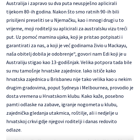
Australija i zapravo su dva puta neuspješno aplicirali
tijekom 80-ih godina. Nakon što smo ratnih 90-ih bili
prisiljeni preseliti se u Njemačku, kao i mnogi drugi u to
vrijeme, moji roditelji su aplicirali za australsku vizu treći
put. Uz pomoć mamina ujaka, koji je pristao potpisati i
garantirati za nas, a koji je već godinama živio u Mackayu,
naša obitelj dobila je odobrenje“, govori nam Edi koji je u
Australiju stigao kao 13-godišnjak. Velika potpora tada bile
su mu tamošnje hrvatske zajednice. Iako ističe kako
hrvatska zajednica u Brisbaneu nije tako velika kao u nekim
drugim gradovima, poput Sydneya i Melbournea, provodio je
dosta vremena u Hrvatskom klubu. Kako kaže, posebno
pamti odlaske na zabave, igranje nogometa u klubu,
zajednička gledanja utakmica, roštilje, ali i nedjelje u
hrvatskoj crkvi gdje njegovi roditelji i danas redovito
odlaze.