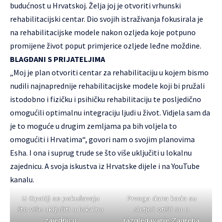
budućnost u Hrvatskoj. Želja joj je otvoriti vrhunski
rehabilitacijski centar. Dio svojih istraživanja fokusirala je
na rehabilitacijske modele nakon ozljeda koje potpuno
promijene život poput primjerice ozljede leđne moždine.
BLAGDANI S PRIJATELJIMA
„Moj je plan otvoriti centar za rehabilitaciju u kojem bismo
nudili najnaprednije rehabilitacijske modele koji bi pružali
istodobno i fizičku i psihičku rehabilitaciju te posljedično
omogućili optimalnu integraciju ljudi u život. Vidjela sam da
je to moguće u drugim zemljama pa bih voljela to
omogućiti i Hrvatima“, govori nam o svojim planovima
Esha. I ona i suprug trude se što više uključiti u lokalnu
zajednicu. A svoja iskustva iz Hrvatske dijele i na YouTube
kanalu.
U Opatiji se pokušavaju
Prvoga dana kada su
što više uključiti u lokalnu
sletjeli otišli su u
zajednicu
razgledavanje Zagreba