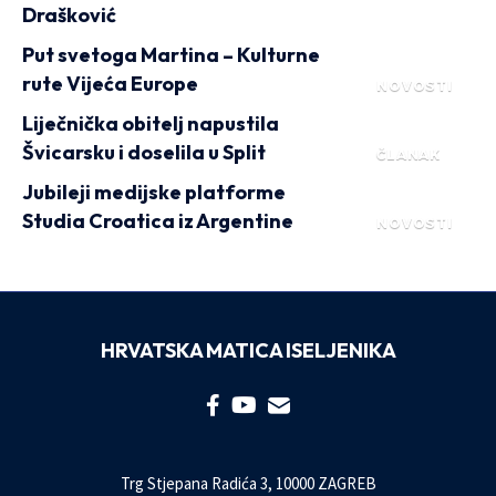
Drašković
Put svetoga Martina – Kulturne
rute Vijeća Europe
NOVOSTI
Liječnička obitelj napustila
Švicarsku i doselila u Split
ČLANAK
Jubileji medijske platforme
Studia Croatica iz Argentine
NOVOSTI
HRVATSKA MATICA ISELJENIKA
Trg Stjepana Radića 3, 10000 ZAGREB