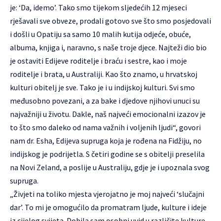
je: ‘Da, idemo’. Tako smo tijekom sljedećih 12 mjeseci
rješavali sve obveze, prodali gotovo sve što smo posjedovali
i došli u Opatiju sa samo 10 malih kutija odjeće, obuće,
albuma, knjiga i, naravno, s naše troje djece. Najteži dio bio
je ostaviti Edijeve roditelje i braću i sestre, kao i moje
roditelje i brata, u Australiji. Kao što znamo, u hrvatskoj
kulturi obitelj je sve. Tako je i u indijskoj kulturi. Svi smo
međusobno povezani, a za bake i djedove njihovi unuci su
najvažniji u životu. Dakle, naš najveći emocionalni izazov je
to što smo daleko od nama važnih i voljenih ljudi“, govori
nam dr. Esha, Edijeva supruga koja je rođena na Fidžiju, no
indijskog je podrijetla. S četiri godine se s obitelji preselila
na Novi Zeland, a poslije u Australiju, gdje je i upoznala svog
supruga.
„Živjeti na toliko mjesta vjerojatno je moj najveći ‘slučajni
dar’. To mi je omogućilo da promatram ljude, kulture i ideje
iz cijelog svijeta. Dobila sam osobni uvid u različite kulture,