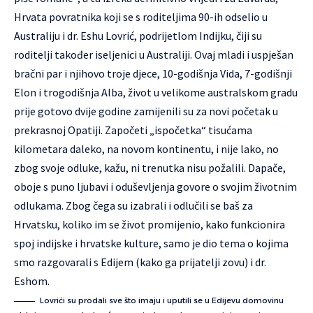
Hrvata povratnika koji se s roditeljima 90-ih odselio u
Australiju i dr. Eshu Lovrić, podrijetlom Indijku, čiji su
roditelji također iseljenici u Australiji. Ovaj mladi i uspješan
bračni par i njihovo troje djece, 10-godišnja Vida, 7-godišnji
Elon i trogodišnja Alba, život u velikome australskom gradu
prije gotovo dvije godine zamijenili su za novi početak u
prekrasnoj Opatiji. Započeti „ispočetka“ tisućama
kilometara daleko, na novom kontinentu, i nije lako, no
zbog svoje odluke, kažu, ni trenutka nisu požalili. Dapače,
oboje s puno ljubavi i oduševljenja govore o svojim životnim
odlukama. Zbog čega su izabrali i odlučili se baš za
Hrvatsku, koliko im se život promijenio, kako funkcionira
spoj indijske i hrvatske kulture, samo je dio tema o kojima
smo razgovarali s Edijem (kako ga prijatelji zovu) i dr.
Eshom.
Lovrići su prodali sve što imaju i uputili se u Edijevu domovinu