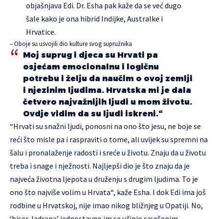
objašnjava Edi. Dr. Esha pak kaže da se već dugo
šale kako je ona hibrid Indijke, Australke i
Hrvatice.
– Oboje su usvojili dio kulture svog supružnika
Moj suprug i djeca su Hrvati pa
osjećam emocionalnu i logičnu
potrebu i želju da naučim o ovoj zemlji
i njezinim ljudima. Hrvatska mi je dala
četvero najvažnijih ljudi u mom životu.
Ovdje vidim da su ljudi iskreni.“
“Hrvati su snažni ljudi, ponosni na ono što jesu, ne boje se
reći što misle pa i raspraviti o tome, ali uvijek su spremni na
šalu i pronalaženje radosti i sreće u životu. Znaju da u životu
treba i snage i nježnosti. Najljepši dio je što znaju da je
najveća životna ljepota u druženju s drugim ljudima. To je
ono što najviše volim u Hrvata“, kaže Esha. I dok Edi ima još
rodbine u Hrvatskoj, nije imao nikog bližnjeg u Opatiji. No,
‘biser Jadrana’ jednostavno im se učinio savršenim