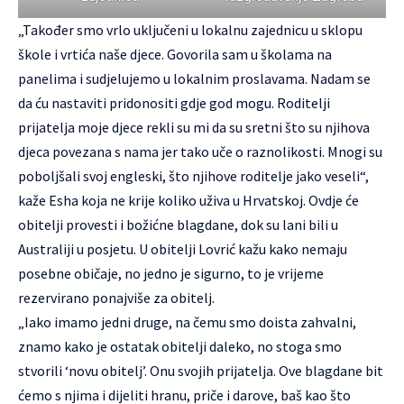
„Također smo vrlo uključeni u lokalnu zajednicu u sklopu
škole i vrtića naše djece. Govorila sam u školama na
panelima i sudjelujemo u lokalnim proslavama. Nadam se
da ću nastaviti pridonositi gdje god mogu. Roditelji
prijatelja moje djece rekli su mi da su sretni što su njihova
djeca povezana s nama jer tako uče o raznolikosti. Mnogi su
poboljšali svoj engleski, što njihove roditelje jako veseli“,
kaže Esha koja ne krije koliko uživa u Hrvatskoj. Ovdje će
obitelji provesti i božićne blagdane, dok su lani bili u
Australiji u posjetu. U obitelji Lovrić kažu kako nemaju
posebne običaje, no jedno je sigurno, to je vrijeme
rezervirano ponajviše za obitelj.
„Iako imamo jedni druge, na čemu smo doista zahvalni,
znamo kako je ostatak obitelji daleko, no stoga smo
stvorili ‘novu obitelj’. Onu svojih prijatelja. Ove blagdane bit
ćemo s njima i dijeliti hranu, priče i darove, baš kao što