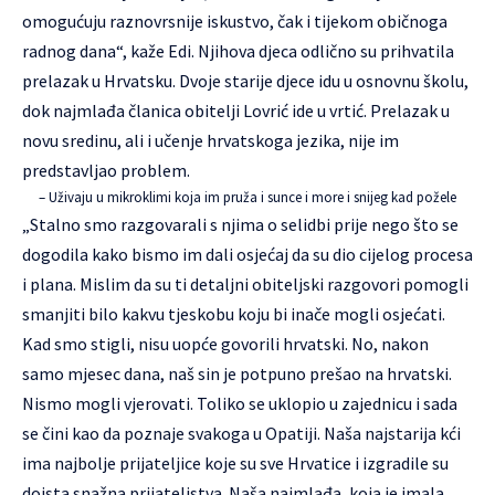
omogućuju raznovrsnije iskustvo, čak i tijekom običnoga
radnog dana“, kaže Edi. Njihova djeca odlično su prihvatila
prelazak u Hrvatsku. Dvoje starije djece idu u osnovnu školu,
dok najmlađa članica obitelji Lovrić ide u vrtić. Prelazak u
novu sredinu, ali i učenje hrvatskoga jezika, nije im
predstavljao problem.
– Uživaju u mikroklimi koja im pruža i sunce i more i snijeg kad požele
„Stalno smo razgovarali s njima o selidbi prije nego što se
dogodila kako bismo im dali osjećaj da su dio cijelog procesa
i plana. Mislim da su ti detaljni obiteljski razgovori pomogli
smanjiti bilo kakvu tjeskobu koju bi inače mogli osjećati.
Kad smo stigli, nisu uopće govorili hrvatski. No, nakon
samo mjesec dana, naš sin je potpuno prešao na hrvatski.
Nismo mogli vjerovati. Toliko se uklopio u zajednicu i sada
se čini kao da poznaje svakoga u Opatiji. Naša najstarija kći
ima najbolje prijateljice koje su sve Hrvatice i izgradile su
doista snažna prijateljstva. Naša najmlađa, koja je imala