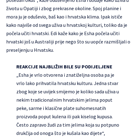
poseban okus“, kaže oduševljeno Esha i dodaje kako uživa u
životu u Opatiji i zbog prekrasne okoline. Spoj planine i
mora ju je oduševio, baš kao i hrvatska klima. Ipak ističe
kako najviše od svega uživa u hrvatskoj kulturi, toliko da je
počela učiti hrvatski. Edi kaže kako je Esha počela učiti
hrvatski još u Australiji prije nego što su uopće razmišljali o
preseljenju u Hrvatsku.
REAKCIJE NAJBLIŽIH BILE SU PODIJELJENE
„Esha je vrlo otvorena i znatiželjna osoba pa je
vrlo lako prihvatila hrvatsku kulturu. Jedna stvar
zbog koje se uvijek smijemo je koliko sada uživa u
nekim tradicionalnim hrvatskim jelima poput
peke, sarme i klasične plate suhomesnatih
proizvoda poput kulena ili pak kiselog kupusa.
Često zapravo žudi za tim jelima koja su potpuno
drukčija od onoga što je kušala kao dijete“,