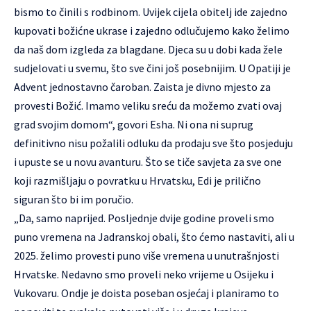
bismo to činili s rodbinom. Uvijek cijela obitelj ide zajedno
kupovati božićne ukrase i zajedno odlučujemo kako želimo
da naš dom izgleda za blagdane. Djeca su u dobi kada žele
sudjelovati u svemu, što sve čini još posebnijim. U Opatiji je
Advent jednostavno čaroban. Zaista je divno mjesto za
provesti Božić. Imamo veliku sreću da možemo zvati ovaj
grad svojim domom“, govori Esha. Ni ona ni suprug
definitivno nisu požalili odluku da prodaju sve što posjeduju
i upuste se u novu avanturu. Što se tiče savjeta za sve one
koji razmišljaju o povratku u Hrvatsku, Edi je prilično
siguran što bi im poručio.
„Da, samo naprijed. Posljednje dvije godine proveli smo
puno vremena na Jadranskoj obali, što ćemo nastaviti, ali u
2025. želimo provesti puno više vremena u unutrašnjosti
Hrvatske. Nedavno smo proveli neko vrijeme u Osijeku i
Vukovaru. Ondje je doista poseban osjećaj i planiramo to