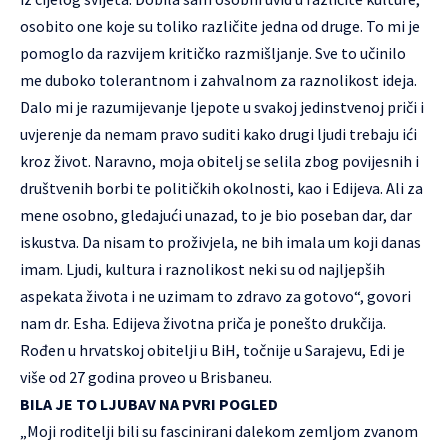
osobito one koje su toliko različite jedna od druge. To mi je
pomoglo da razvijem kritičko razmišljanje. Sve to učinilo
me duboko tolerantnom i zahvalnom za raznolikost ideja.
Dalo mi je razumijevanje ljepote u svakoj jedinstvenoj priči i
uvjerenje da nemam pravo suditi kako drugi ljudi trebaju ići
kroz život. Naravno, moja obitelj se selila zbog povijesnih i
društvenih borbi te političkih okolnosti, kao i Edijeva. Ali za
mene osobno, gledajući unazad, to je bio poseban dar, dar
iskustva. Da nisam to proživjela, ne bih imala um koji danas
imam. Ljudi, kultura i raznolikost neki su od najljepših
aspekata života i ne uzimam to zdravo za gotovo“, govori
nam dr. Esha. Edijeva životna priča je ponešto drukčija.
Rođen u hrvatskoj obitelji u BiH, točnije u Sarajevu, Edi je
više od 27 godina proveo u Brisbaneu.
BILA JE TO LJUBAV NA PVRI POGLED
„Moji roditelji bili su fascinirani dalekom zemljom zvanom